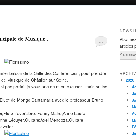
NEWSL
icipale de Musique...
Abonnez
…
articles 
Email
ier balcon de la Salle des Conférences , pour prendre
ARCHI
e de Musique de Châtillon sur Seine..
2026
st pas parfait,je vous prie de m'en excuser...mais on les
A
Ju
o Blue" de Mongo Santamaria avec le professeur Bruno
Ju
M
er,Flûte traversière: Fanny Maire,Anne Laure
Av
rthe Lécuyer,Guitare:Axel Mendoza,Guitare
M
hevalier
Fé
Ja