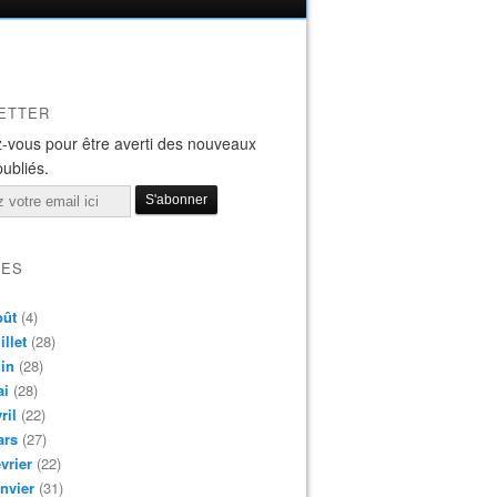
ETTER
-vous pour être averti des nouveaux
publiés.
VES
oût
(4)
illet
(28)
in
(28)
ai
(28)
ril
(22)
ars
(27)
vrier
(22)
nvier
(31)