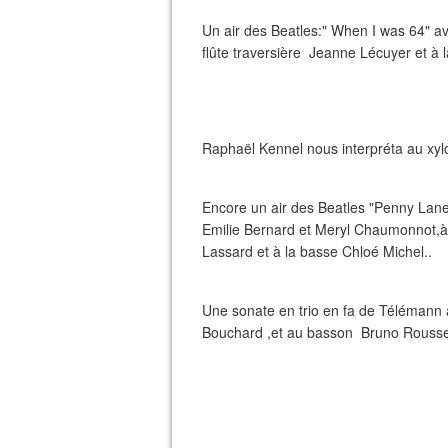
Un air des Beatles:" When I was 64" ave
flûte traversière Jeanne Lécuyer et à l
Raphaël Kennel nous interpréta au xyl
Encore un air des Beatles "Penny Lane"
Emilie Bernard et Meryl Chaumonnot,à l
Lassard et à la basse Chloé Michel..
Une sonate en trio en fa de Télémann a
Bouchard ,et au basson Bruno Roussel