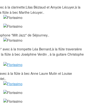
c à la clarinette:Lilas Béziaud et Amycie Lécuyer,à la
a flûte à bec Marthe Lécuyer..
ophone "Milt Jazz" de Séjourney..
 avec à la trompette Léa Bernard,à la flûte traversière
a flûte à bec Joséphine Verdin , à la guitare Christophe
vec à la flûte à bec Anne Laure Mutin et Louise
et..