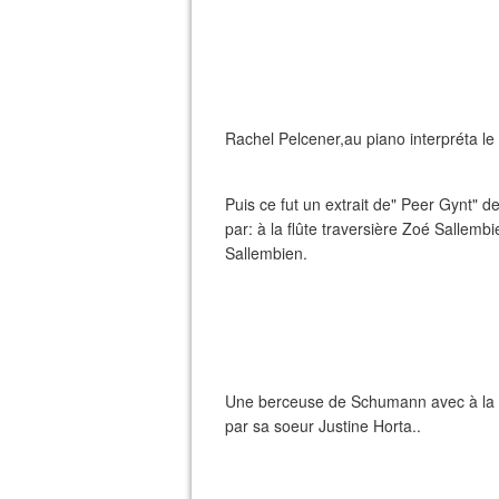
Rachel Pelcener,au piano interpréta le
Puis ce fut un extrait de" Peer Gynt" d
par: à la flûte traversière Zoé Sallem
Sallembien.
Une berceuse de Schumann avec à la f
par sa soeur Justine Horta..