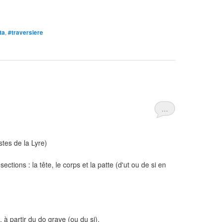
ta
,
#traversiere
…
stes de la Lyre)
sections : la tête, le corps et la patte (d'ut ou de si en
 à partir du do grave (ou du si).