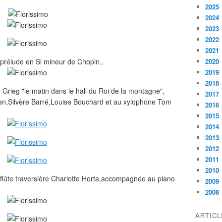
2025
2024
2023
2022
2021
 prélude en Si mineur de Chopin..
2020
2019
2018
e Grieg "le matin dans le hall du Roi de la montagne",
2017
bien,Silvère Barré,Louise Bouchard et au xylophone Tom
2016
2015
2014
2013
2012
2011
2010
lûte traversière Charlotte Horta,accompagnée au piano
2009
2008
ARTIC