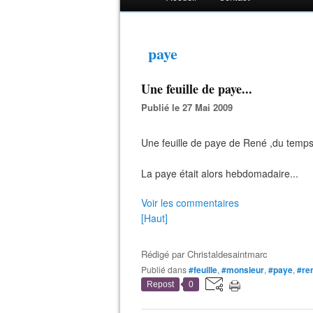
paye
Une feuille de paye...
Publié le 27 Mai 2009
Une feuille de paye de René ,du temp
La paye était alors hebdomadaire...
Voir les commentaires
[Haut]
Rédigé par
Christaldesaintmarc
Publié dans
#feuille
,
#monsieur
,
#paye
,
#re
Repost
0