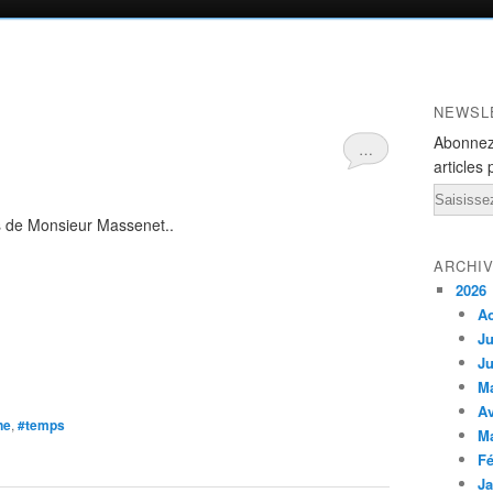
NEWSL
Abonnez
…
articles 
Email
s de Monsieur Massenet..
ARCHI
2026
A
Ju
Ju
M
Av
ne
,
#temps
M
Fé
Ja