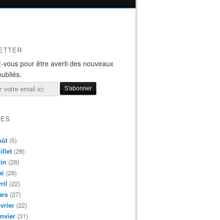
ETTER
-vous pour être averti des nouveaux
publiés.
VES
oût
(5)
illet
(28)
in
(28)
ai
(28)
ril
(22)
ars
(27)
vrier
(22)
nvier
(31)