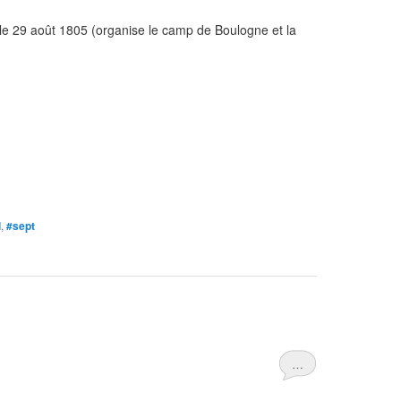
le 29 août 1805 (organise le camp de Boulogne et la
l
,
#sept
…