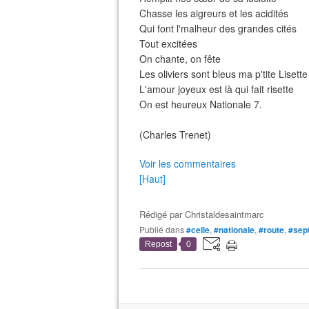
Chasse les aigreurs et les acidités
Qui font l'malheur des grandes cités
Tout excitées
On chante, on fête
Les oliviers sont bleus ma p'tite Lisette
L'amour joyeux est là qui fait risette
On est heureux Nationale 7.
(Charles Trenet)
Voir les commentaires
[Haut]
Rédigé par
Christaldesaintmarc
Publié dans
#celle
,
#nationale
,
#route
,
#sep
Repost
0