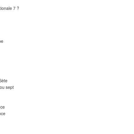
ionale 7 ?
pe
 Sète
 ou sept
nce
nce