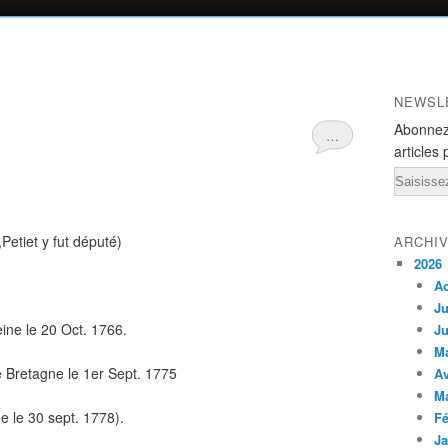
NEWSL
Abonnez
…
articles 
Email
Petiet y fut député)
ARCHI
2026
A
Ju
ne le 20 Oct. 1766.
Ju
M
 Bretagne le 1er Sept. 1775
Av
M
 le 30 sept. 1778).
Fé
Ja