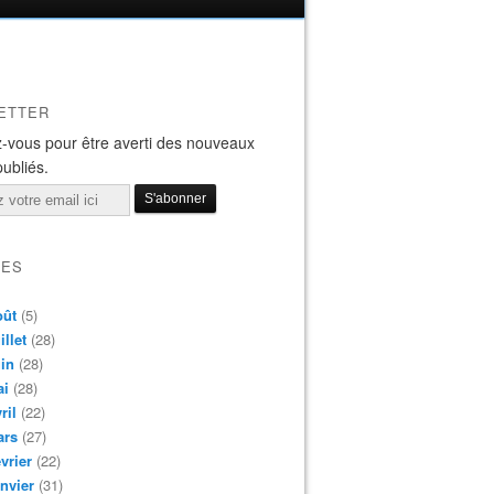
ETTER
-vous pour être averti des nouveaux
publiés.
VES
oût
(5)
illet
(28)
in
(28)
ai
(28)
ril
(22)
ars
(27)
vrier
(22)
nvier
(31)