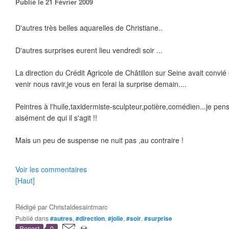
Publié le 21 Février 2009
D'autres très belles aquarelles de Christiane..
D'autres surprises eurent lieu vendredi soir ...
La direction du Crédit Agricole de Châtillon sur Seine avait convié
venir nous ravir,je vous en ferai la surprise demain....
Peintres à l'huile,taxidermiste-sculpteur,potière,comédien...je pe
aisément de qui il s'agit !!
Mais un peu de suspense ne nuit pas ,au contraire !
Voir les commentaires
[Haut]
Rédigé par
Christaldesaintmarc
Publié dans
#autres
,
#direction
,
#jolie
,
#soir
,
#surprise