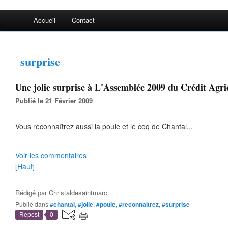
Accueil
Contact
surprise
Une jolie surprise à L'Assemblée 2009 du Crédit Agric
Publié le 21 Février 2009
Vous reconnaîtrez aussi la poule et le coq de Chantal...
Voir les commentaires
[Haut]
Rédigé par
Christaldesaintmarc
Publié dans
#chantal
,
#jolie
,
#poule
,
#reconnaitrez
,
#surprise
Repost
0