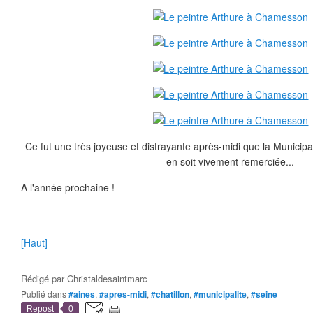
Ce fut une très joyeuse et distrayante après-midi que la Municipali
en soit vivement remerciée...
A l'année prochaine !
[Haut]
Rédigé par
Christaldesaintmarc
Publié dans
#aines
,
#apres-midi
,
#chatillon
,
#municipalite
,
#seine
Repost
0