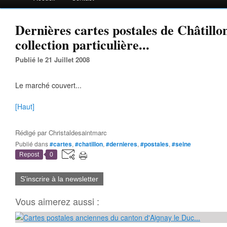
Dernières cartes postales de Châtillo
collection particulière...
Publié le 21 Juillet 2008
Le marché couvert...
[Haut]
Rédigé par
Christaldesaintmarc
Publié dans
#cartes
,
#chatillon
,
#dernieres
,
#postales
,
#seine
Repost
0
S'inscrire à la newsletter
Vous aimerez aussi :