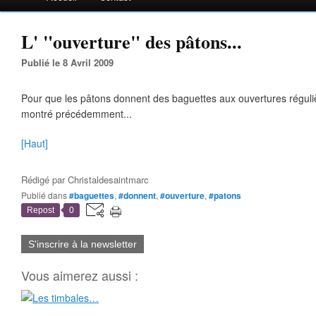
L' "ouverture" des pâtons...
Publié le 8 Avril 2009
Pour que les pâtons donnent des baguettes aux ouvertures régulières
montré précédemment...
[Haut]
Rédigé par
Christaldesaintmarc
Publié dans
#baguettes
,
#donnent
,
#ouverture
,
#patons
Repost
0
S'inscrire à la newsletter
Vous aimerez aussi :