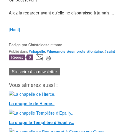
Allez la regarder avant qu'elle ne disparaisse à jamais....
[Haut]
Rédigé par
Christaldesaintmarc
Publié dans
#chapelle
,
#duesmois
,
#esmorots
,
#fontaine
,
#saint
Repost
0
S'inscrire à la newsletter
Vous aimerez aussi :
La chapelle de Hierce..
La chapelle Templière d'Epailly...