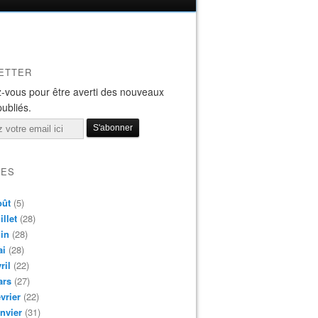
ETTER
-vous pour être averti des nouveaux
publiés.
VES
oût
(5)
illet
(28)
in
(28)
ai
(28)
ril
(22)
ars
(27)
vrier
(22)
nvier
(31)