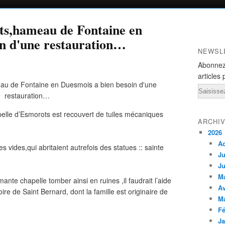
ts,hameau de Fontaine en
in d'une restauration…
NEWSL
Abonnez
articles 
Email
apelle d’Esmorots est recouvert de tuiles mécaniques
ARCHI
2026
A
es vides,qui abritaient autrefois des statues :: sainte
Ju
Ju
M
nte chapelle tomber ainsi en ruines ,il faudrait l’aide
Av
 de Saint Bernard, dont la famille est originaire de
M
Fé
Ja