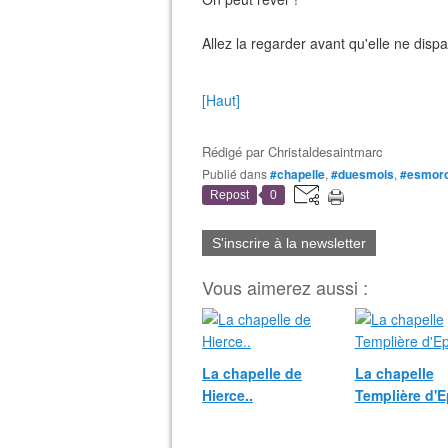
Allez la regarder avant qu'elle ne dispa
[Haut]
Rédigé par
Christaldesaintmarc
Publié dans
#chapelle
,
#duesmois
,
#esmor
Repost
0
S'inscrire à la newsletter
Vous aimerez aussi :
La chapelle de
La chapelle
Hierce..
Templière d'Ep