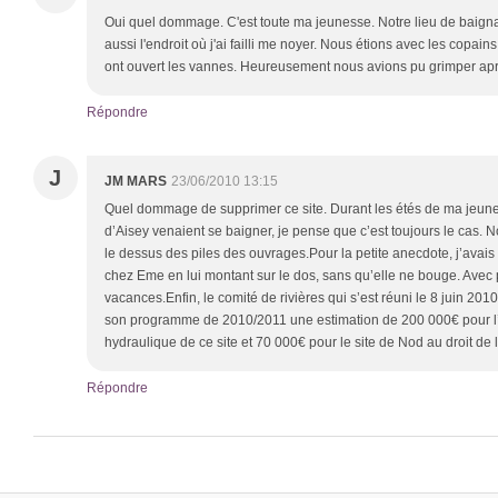
Oui quel dommage. C'est toute ma jeunesse. Notre lieu de baignade
aussi l'endroit où j'ai failli me noyer. Nous étions avec les copains 
ont ouvert les vannes. Heureusement nous avions pu grimper apr
Répondre
J
JM MARS
23/06/2010 13:15
Quel dommage de supprimer ce site. Durant les étés de ma jeune
d’Aisey venaient se baigner, je pense que c’est toujours le cas. 
le dessus des piles des ouvrages.Pour la petite anecdote, j’avai
chez Eme en lui montant sur le dos, sans qu’elle ne bouge. Avec 
vacances.Enfin, le comité de rivières qui s’est réuni le 8 juin 201
son programme de 2010/2011 une estimation de 200 000€ pour l
hydraulique de ce site et 70 000€ pour le site de Nod au droit de l
Répondre