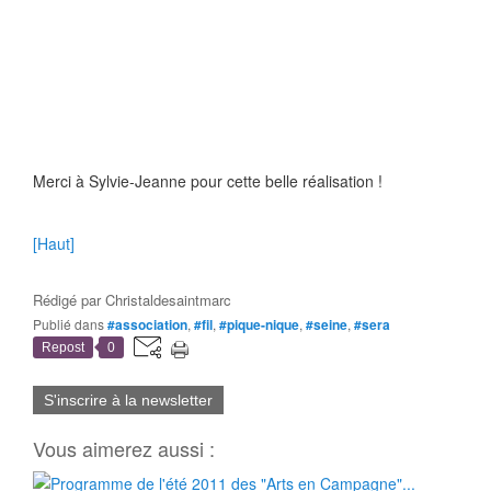
Merci à Sylvie-Jeanne pour cette belle réalisation !
[Haut]
Rédigé par
Christaldesaintmarc
Publié dans
#association
,
#fil
,
#pique-nique
,
#seine
,
#sera
Repost
0
S'inscrire à la newsletter
Vous aimerez aussi :