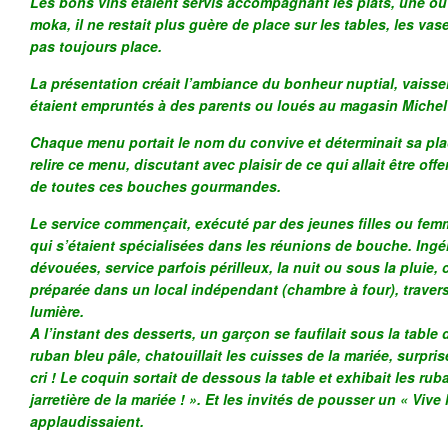
Les bons vins étaient servis accompagnant les plats, une o
moka, il ne restait plus guère de place sur les tables, les vas
pas toujours place.
La présentation créait l’ambiance du bonheur nuptial, vaissel
étaient empruntés à des parents ou loués au magasin Michel 
Chaque menu portait le nom du convive et déterminait sa place
relire ce menu, discutant avec plaisir de ce qui allait être off
de toutes ces bouches gourmandes.
Le service commençait, exécuté par des jeunes filles ou fem
qui s’étaient spécialisées dans les réunions de bouche. Ingé
dévouées, service parfois périlleux, la nuit ou sous la pluie, 
préparée dans un local indépendant (chambre à four), traverse
lumière.
A l’instant des desserts, un garçon se faufilait sous la table
ruban bleu pâle, chatouillait les cuisses de la mariée, surpri
cri ! Le coquin sortait de dessous la table et exhibait les ru
jarretière de la mariée ! ». Et les invités de pousser un « Vive 
applaudissaient.