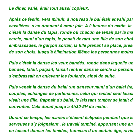
Le diner, varié, était tout aussi copieux.
Après ce festin, vers minuit, à nouveau le bal était envahi pa
cavalières, s’en donnant à cœur joie. A 2 heures du matin, la f
c’était la danse du tapis, ronde où chacun se tenait par la m
cercle, muni d’un tapis, le posait devant une fille de son choix
embrassades, le garçon sortait, la fille prenant sa place, pré
de son choix, jusqu’à élimination.Même les personnes moins 
Puis c’était la danse les yeux bandés, ronde dans laquelle 
bandés, tâtait, palpait, faisait rentrer dans le cercle la perso
s’embrassait en enlevant les foulards, ainsi de suite.
Puis venait la danse du balai :un danseur muni d’un balai frap
couples, échanges de partenaires, celui qui restait seul lais
visait une fille, frappait du balai, le laissant tomber se jetait
convoitée. Cela durait jusqu’à 4h30-5H du matin.
Durant ce temps, les mariés s’étaient éclipsés pendant que le 
serveuses s’y joignaient , le travail terminé, apportant une
en faisant danser les timides, hommes d’un certain âge, ravis