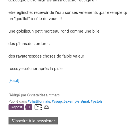
être églinché: recevoir de l'eau sur ses vêtements ,par exemple 
un "gouillet" à côté de vous !!!
une gobille:un petit morceau rond comme une bille
des p'tuns:des ordures
des ravateries:des choses de faible valeur
ressuyer:sécher après la pluie
[Haut]
Rédigé par
Christaldesaintmarc
Publié dans
#chatillonnais
,
#coup
,
#exemple
,
#mal
,
#patois
Repost
0
S'inscrire à la newsletter