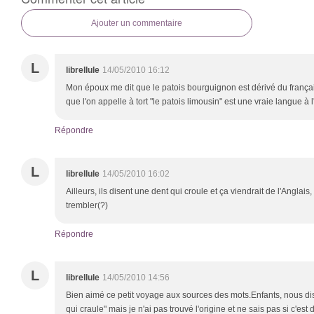
Ajouter un commentaire
L
librellule
14/05/2010 16:12
Mon époux me dit que le patois bourguignon est dérivé du français
que l'on appelle à tort "le patois limousin" est une vraie langue à l
Répondre
L
librellule
14/05/2010 16:02
Ailleurs, ils disent une dent qui croule et ça viendrait de l'Anglais
trembler(?)
Répondre
L
librellule
14/05/2010 14:56
Bien aimé ce petit voyage aux sources des mots.Enfants, nous dis
qui craule" mais je n'ai pas trouvé l'origine et ne sais pas si c'est 