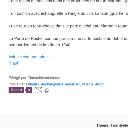
- des restes de bastions dans des propriétés de la rue Marmont 
- un bastion avec échauguette à l'angle du clos Lanson (quartier 
- une tour en fer-à-cheval dans le parc du château Marmont (quar
La Porte de Roche, connue grâce à une carte postale du début du s
bombardement de la ville en 1940.
Voir les commentaires
[Haut]
Rédigé par
Christaldesaintmarc
Publié dans
#bourg
,
#echauguette
,
#quartier
,
#siecle
,
#tour
Repost
0
Theme: Twentyel