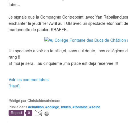
faire...
Je signale que la Compagnie Contrepoint ,avec Yan Raballand,s
enchanter le jeudi 1er Avril au TGB avec un spectacle étonnant 
marionnette de papier: KRAFFF..
Un spectacle à voir en famille,et, sans nul doute, nos collégiens
rang !!
Et moi je serai...au cinquième ,ma place est déjà réservée !!!
Voir les commentaires
[Haut]
Rédigé par
Christaldesaintmarc
Publié dans
#chatillon
,
#college
,
#ducs
,
#fontaine
,
#seine
Repost
0