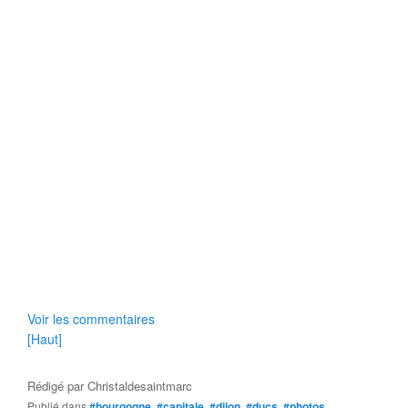
Voir les commentaires
[Haut]
Rédigé par
Christaldesaintmarc
Publié dans
#bourgogne
,
#capitale
,
#dijon
,
#ducs
,
#photos