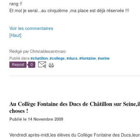
rang !!
Et moi je serai...au cinquième ,ma place est déjà réservée !!!
Voir les commentaires
[Haut]
Rédigé par
Christaldesaintmarc
Publié dans
#chatillon
,
#college
,
#ducs
,
#fontaine
,
#seine
Repost
0
Au Collège Fontaine des Ducs de Châtillon sur Seine,il
choses !
Publié le 14 Novembre 2009
Vendredi après-midi,les élèves du Collège Fontaine des Ducs,leurs