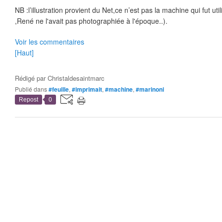
NB :l’illustration provient du Net,ce n’est pas la machine qui fut ut
,René ne l'avait pas photographiée à l'époque..).
Voir les commentaires
[Haut]
Rédigé par
Christaldesaintmarc
Publié dans
#feuille
,
#imprimait
,
#machine
,
#marinoni
Repost
0