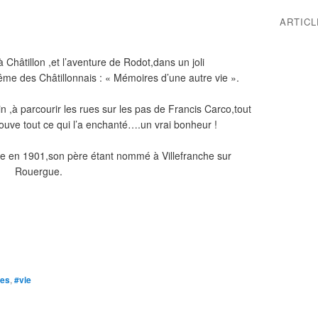
ARTIC
Châtillon ,et l’aventure de Rodot,dans un joli
e des Châtillonnais : « Mémoires d’une autre vie ».
n ,à parcourir les rues sur les pas de Francis Carco,tout
etrouve tout ce qui l’a enchanté….un vrai bonheur !
ine en 1901,son père étant nommé à Villefranche sur
Rouergue.
es
,
#vie