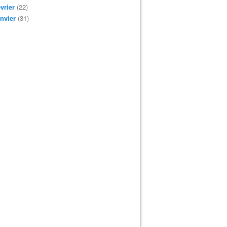
vrier
(22)
nvier
(31)