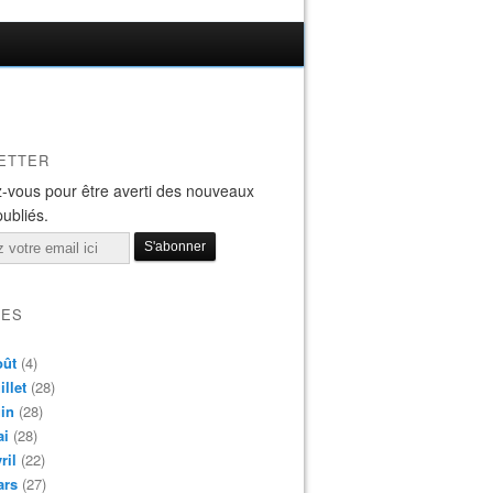
ETTER
-vous pour être averti des nouveaux
publiés.
VES
oût
(4)
illet
(28)
in
(28)
ai
(28)
ril
(22)
ars
(27)