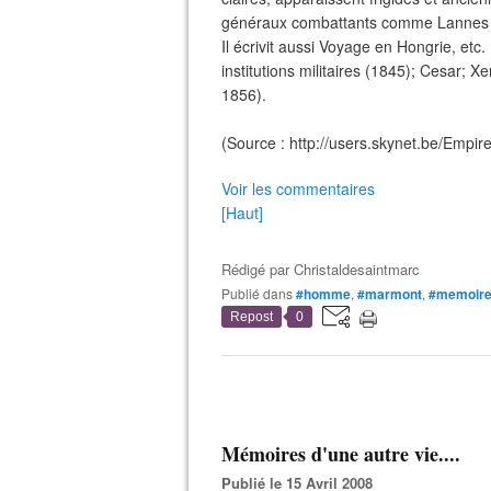
généraux combattants comme Lannes et
Il écrivit aussi Voyage en Hongrie, etc
institutions militaires (1845); Cesar;
1856).
(Source : http://users.skynet.be/Empi
Voir les commentaires
[Haut]
Rédigé par
Christaldesaintmarc
Publié dans
#homme
,
#marmont
,
#memoir
Repost
0
Mémoires d'une autre vie....
Publié le 15 Avril 2008