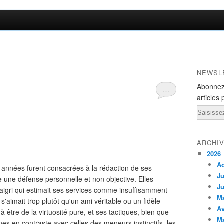
NEWSL
Abonnez
…
articles 
Email
ARCHI
2026
A
 années furent consacrées à la rédaction de ses
Ju
 une défense personnelle et non objective. Elles
Ju
ri qui estimait ses services comme insuffisamment
M
aimait trop plutôt qu'un ami véritable ou un fidèle
Av
 à être de la virtuosité pure, et ses tactiques, bien que
M
nnes en contraste avec celles des meneurs instinctifs, les