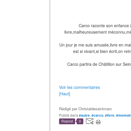
Carco raconte son enfance à 
livre,malheureusement méconnu,mêm
Un jour je me suis amusée,livre en mai
est si vivant,si bien écrit,on r
Carco partira de Châtillon sur Se
Voir les commentaires
[Haut]
Rédigé par
Christaldesaintmarc
Publié dans
#autre
,
#carco
,
#livre
,
#memoir
Repost
0