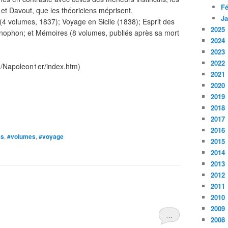
Fé
 Davout, que les théoriciens méprisent.
Ja
. (4 volumes, 1837); Voyage en Sicile (1838); Esprit des
2025
 Xenophon; et Mémoires (8 volumes, publiés après sa mort
2024
2023
2022
re/Napoleon1er/index.htm)
2021
2020
2019
2018
2017
2016
es
,
#volumes
,
#voyage
2015
2014
2013
2012
2011
2010
2009
…
2008