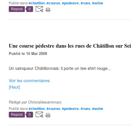
Publié dans
#chatillon
,
#course
,
#pedestre
,
#rues
,
#seine
Repost
0
Une course pédestre dans les rues de Châtillon sur Sei
Publié le 10 Mai 2009
Un vainqueur Châtillonnais: il porte un tee-shirt rouge...
Voir les commentaires
[Haut]
Rédigé par
Christaldesaintmarc
Publié dans
#chatillon
,
#course
,
#pedestre
,
#rues
,
#seine
Repost
0