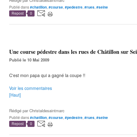
Rédigé par
Christaldesaintmarc
Publié dans
#chatillon
,
#course
,
#pedestre
,
#rues
,
#seine
Repost
0
Une course pédestre dans les rues de Châtillon sur Sei
Publié le 10 Mai 2009
C'est mon papa qui a gagné la coupe !!
Voir les commentaires
[Haut]
Rédigé par
Christaldesaintmarc
Publié dans
#chatillon
,
#course
,
#pedestre
,
#rues
,
#seine
Repost
0