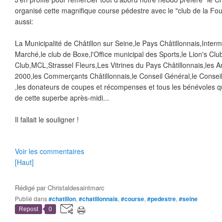
organisé cette magnifique course pédestre avec le "club de la Fou
aussi:
La Municipalité de Châtillon sur Seine,le Pays Châtillonnais,Inte
Marché,le club de Boxe,l'Office municipal des Sports,le Lion's Club
Club,MCL,Strassel Fleurs,Les Vitrines du Pays Châtillonnais,les A
2000,les Commerçants Châtillonnais,le Conseil Général,le Conseil
,les donateurs de coupes et récompenses et tous les bénévoles qui
de cette superbe après-midi...
Il fallait le souligner !
Voir les commentaires
[Haut]
Rédigé par
Christaldesaintmarc
Publié dans
#chatillon
,
#chatillonnais
,
#course
,
#pedestre
,
#seine
Repost
0