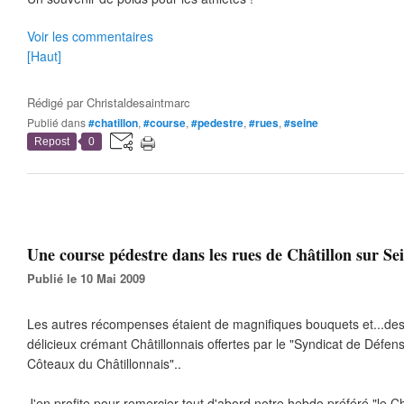
Voir les commentaires
[Haut]
Rédigé par
Christaldesaintmarc
Publié dans
#chatillon
,
#course
,
#pedestre
,
#rues
,
#seine
Repost
0
Une course pédestre dans les rues de Châtillon sur Sei
Publié le 10 Mai 2009
Les autres récompenses étaient de magnifiques bouquets et...des 
délicieux crémant Châtillonnais offertes par le "Syndicat de Défens
Côteaux du Châtillonnais"..
J'en profite pour remercier tout d'abord notre hebdo préféré "le Châ