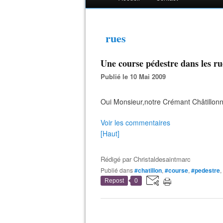
rues
Une course pédestre dans les rue
Publié le 10 Mai 2009
Oui Monsieur,notre Crémant Châtillonnai
Voir les commentaires
[Haut]
Rédigé par
Christaldesaintmarc
Publié dans
#chatillon
,
#course
,
#pedestre
,
Repost
0