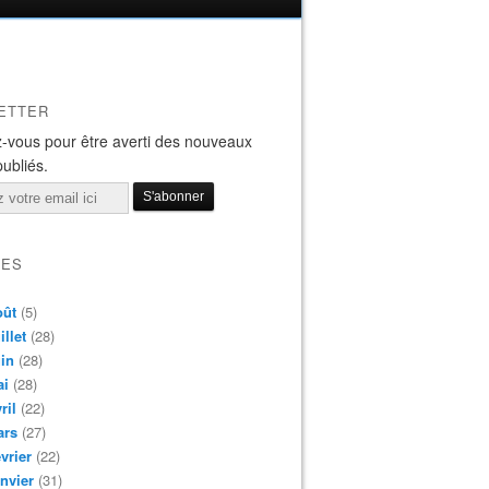
ETTER
-vous pour être averti des nouveaux
publiés.
VES
oût
(5)
illet
(28)
in
(28)
ai
(28)
ril
(22)
ars
(27)
vrier
(22)
nvier
(31)