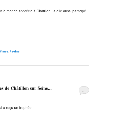
e monde apprécie à Châtillon , a elle aussi participé
#rues
,
#seine
s de Châtillon sur Seine...
…
i a reçu un trophée..