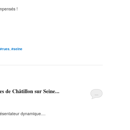
ompensés !
#rues
,
#seine
s de Châtillon sur Seine...
…
résentateur dynamique....