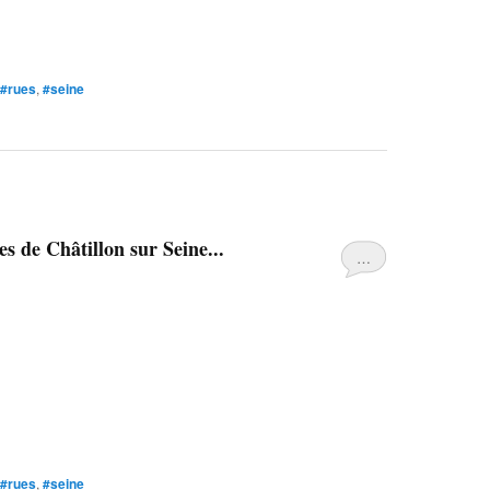
#rues
,
#seine
s de Châtillon sur Seine...
…
#rues
,
#seine