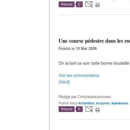
Repost
0
Une course pédestre dans les rue
Publié le 10 Mai 2009
On la boit ce soir cette bonne bouteill
Voir les commentaires
[Haut]
Rédigé par
Christaldesaintmarc
Publié dans
#chatillon
,
#course
,
#pedestre
,
Repost
0