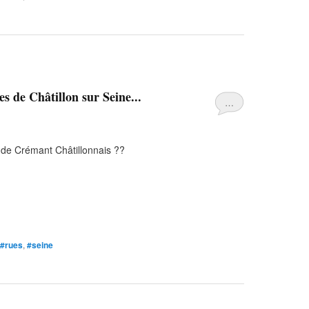
s de Châtillon sur Seine...
…
e de Crémant Châtillonnais ??
#rues
,
#seine