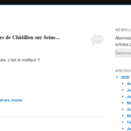
NEWSL
s de Châtillon sur Seine...
Abonnez
…
articles 
Email
s, c'est le meilleur !!
ARCHI
2026
A
Ju
Ju
#rues
,
#seine
M
Av
M
Fé
Ja