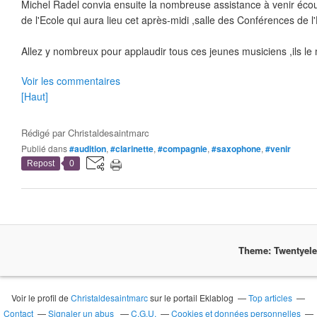
Michel Radel convia ensuite la nombreuse assistance à venir écout
de l'Ecole qui aura lieu cet après-midi ,salle des Conférences de l'
Allez y nombreux pour applaudir tous ces jeunes musiciens ,ils le 
Voir les commentaires
[Haut]
Rédigé par
Christaldesaintmarc
Publié dans
#audition
,
#clarinette
,
#compagnie
,
#saxophone
,
#venir
Repost
0
Theme: Twentyel
Voir le profil de
Christaldesaintmarc
sur le portail Eklablog
Top articles
Contact
Signaler un abus
C.G.U.
Cookies et données personnelles