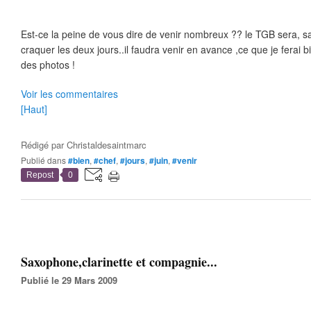
Est-ce la peine de vous dire de venir nombreux ?? le TGB sera, s
craquer les deux jours..il faudra venir en avance ,ce que je ferai 
des photos !
Voir les commentaires
[Haut]
Rédigé par
Christaldesaintmarc
Publié dans
#bien
,
#chef
,
#jours
,
#juin
,
#venir
Repost
0
Saxophone,clarinette et compagnie...
Publié le 29 Mars 2009