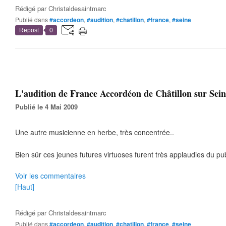
Rédigé par
Christaldesaintmarc
Publié dans
#accordeon
,
#audition
,
#chatillon
,
#france
,
#seine
Repost
0
L'audition de France Accordéon de Châtillon sur Seine
Publié le 4 Mai 2009
Une autre musicienne en herbe, très concentrée..
Bien sûr ces jeunes futures virtuoses furent très applaudies du pub
Voir les commentaires
[Haut]
Rédigé par
Christaldesaintmarc
Publié dans
#accordeon
,
#audition
,
#chatillon
,
#france
,
#seine