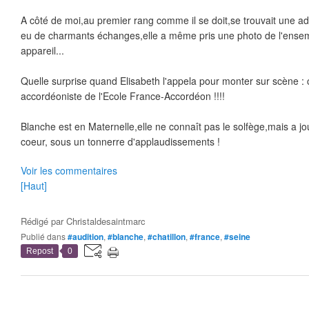
A côté de moi,au premier rang comme il se doit,se trouvait une adora
eu de charmants échanges,elle a même pris une photo de l'ense
appareil...
Quelle surprise quand Elisabeth l'appela pour monter sur scène : c
accordéoniste de l'Ecole France-Accordéon !!!!
Blanche est en Maternelle,elle ne connaît pas le solfège,mais a jou
coeur, sous un tonnerre d'applaudissements !
Voir les commentaires
[Haut]
Rédigé par
Christaldesaintmarc
Publié dans
#audition
,
#blanche
,
#chatillon
,
#france
,
#seine
Repost
0