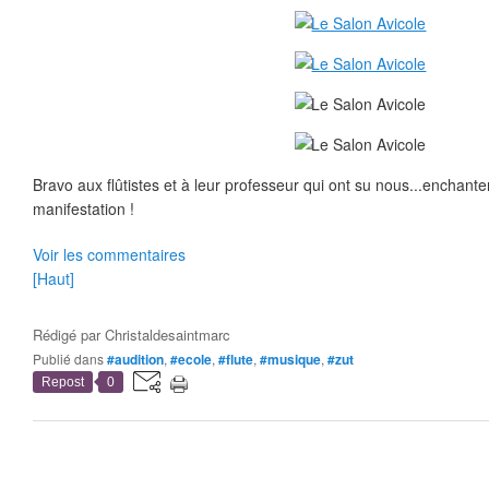
Bravo aux flûtistes et à leur professeur qui ont su nous...enchante
manifestation !
Voir les commentaires
[Haut]
Rédigé par
Christaldesaintmarc
Publié dans
#audition
,
#ecole
,
#flute
,
#musique
,
#zut
Repost
0