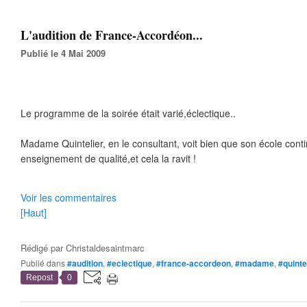
L'audition de France-Accordéon...
Publié le 4 Mai 2009
Le programme de la soirée était varié,éclectique..
Madame Quintelier, en le consultant, voit bien que son école cont
enseignement de qualité,et cela la ravit !
Voir les commentaires
[Haut]
Rédigé par
Christaldesaintmarc
Publié dans
#audition
,
#eclectique
,
#france-accordeon
,
#madame
,
#quinte
Repost
0