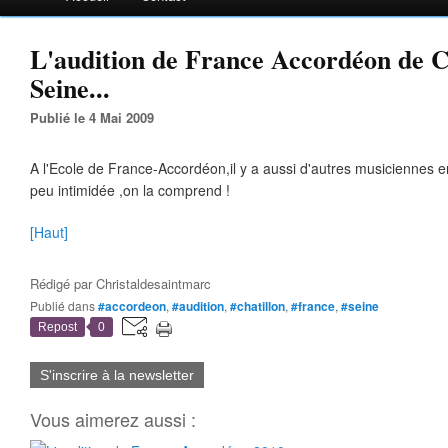
L'audition de France Accordéon de C
Seine...
Publié le 4 Mai 2009
A l'Ecole de France-Accordéon,il y a aussi d'autres musiciennes 
peu intimidée ,on la comprend !
[Haut]
Rédigé par
Christaldesaintmarc
Publié dans
#accordeon
,
#audition
,
#chatillon
,
#france
,
#seine
Repost
0
S'inscrire à la newsletter
Vous aimerez aussi :