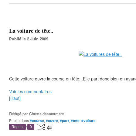
La voiture de tête..
Publié le 2 Juin 2009
Cette voiture ouvre la course en tête...Elle part donc bien en avan
Voir les commentaires
[Haut]
Rédigé par
Christaldesaintmarc
Publié dans
#course
,
#ouvre
,
#part
,
#tete
,
#voiture
Repost
0