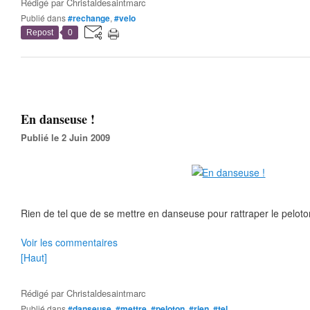
Rédigé par
Christaldesaintmarc
Publié dans
#rechange
,
#velo
Repost
0
En danseuse !
Publié le 2 Juin 2009
Rien de tel que de se mettre en danseuse pour rattraper le peloto
Voir les commentaires
[Haut]
Rédigé par
Christaldesaintmarc
Publié dans
#danseuse
,
#mettre
,
#peloton
,
#rien
,
#tel