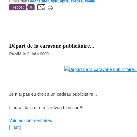
Publié dans
#echauffer
,
#luc
,
#pris
,
#repas
,
#salle
Repost
0
Départ de la caravane publicitaire...
Publié le 2 Juin 2009
Je n'ai pas eu droit à un cadeau publicitaire
..
Il aurait fallu être à l'arrivée bien sûr !!!
Voir les commentaires
[Haut]