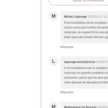
Ajouter un commentaire
M
Michel Lagrange
20/08/2012 18:
Il est scandaleux qu'un sculpteur 
assez connu par nombre de peint
modestie, de respect! Et si cela 
triste signe des temps! Michel La
Répondre
L
lagrange.michel@oran
20/08/20
Il est scandaleux que le sculpteur
culot que les grands sculpteurs d
anonymes, parce que les plus gran
notre époque de décadence! Mic
Répondre
M
Myl&egrave;ne Besson
24/06/2