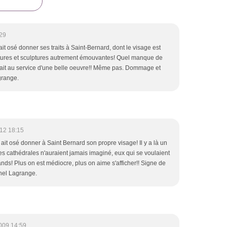
29
ait osé donner ses traits à Saint-Bernard, dont le visage est
ures et sculptures autrement émouvantes! Quel manque de
était au service d'une belle oeuvre!! Même pas. Dommage et
grange.
12 18:15
 ait osé donner à Saint Bernard son propre visage! Il y a là un
es cathédrales n'auraient jamais imaginé, eux qui se voulaient
ds! Plus on est médiocre, plus on aime s'afficher!! Signe de
hel Lagrange.
009 14:59