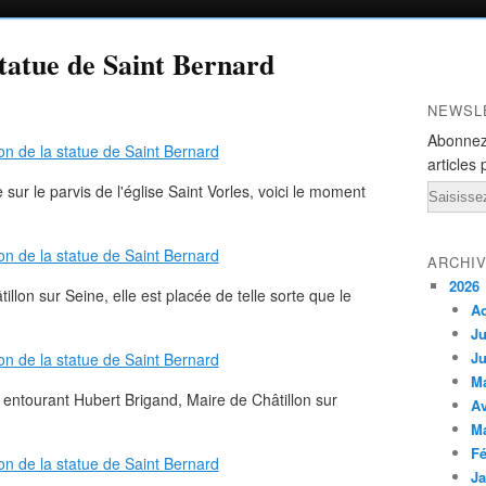
statue de Saint Bernard
NEWSL
Abonnez
articles 
sur le parvis de l'église Saint Vorles, voici le moment
Email
ARCHI
2026
llon sur Seine, elle est placée de telle sorte que le
A
Ju
Ju
M
 entourant Hubert Brigand, Maire de Châtillon sur
Av
M
Fé
Ja