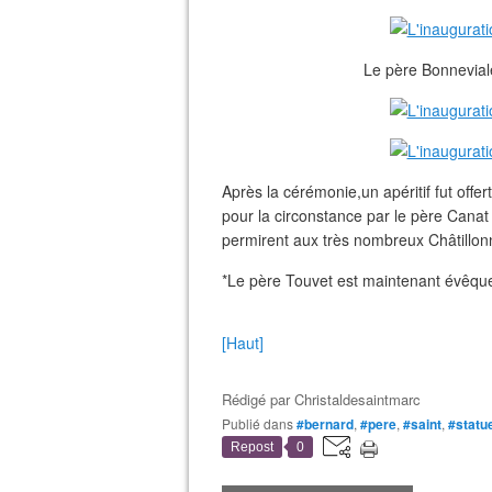
Le père Bonneviale
Après la cérémonie,un apéritif fut offer
pour la circonstance par le père Canat 
permirent aux très nombreux Châtillonna
*Le père Touvet est maintenant évêqu
[Haut]
Rédigé par
Christaldesaintmarc
Publié dans
#bernard
,
#pere
,
#saint
,
#statu
Repost
0