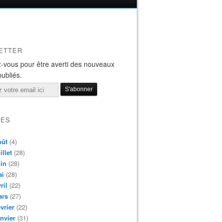
ETTER
-vous pour être averti des nouveaux
publiés.
VES
oût
(4)
illet
(28)
in
(28)
ai
(28)
ril
(22)
ars
(27)
vrier
(22)
nvier
(31)