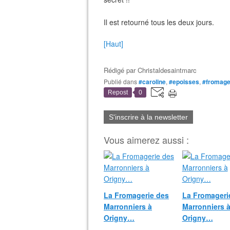
Il est retourné tous les deux jours.
[Haut]
Rédigé par
Christaldesaintmarc
Publié dans
#caroline
,
#epoisses
,
#fromage
Repost
0
S'inscrire à la newsletter
Vous aimerez aussi :
La Fromagerie des
La Fromageri
Marronniers à
Marronniers 
Origny…
Origny…