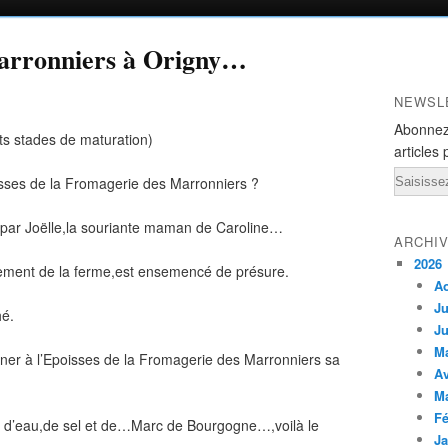
arronniers à Origny…
NEWSL
Abonnez
ents stades de maturation)
articles 
Email
sses de la Fromagerie des Marronniers ?
é par Joëlle,la souriante maman de Caroline…
ARCHI
2026
sivement de la ferme,est ensemencé de présure.
A
Ju
hé.
Ju
M
nner à l’Epoisses de la Fromagerie des Marronniers sa
Av
M
Fé
e d’eau,de sel et de…Marc de Bourgogne…,voilà le
Ja