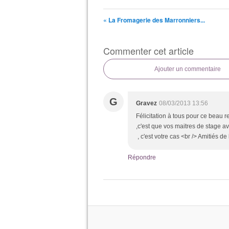
« La Fromagerie des Marronniers...
Commenter cet article
Ajouter un commentaire
G
Gravez
08/03/2013 13:56
Félicitation à tous pour ce beau re
,c'est que vos maitres de stage av
, c'est votre cas <br /> Amitiés 
Répondre