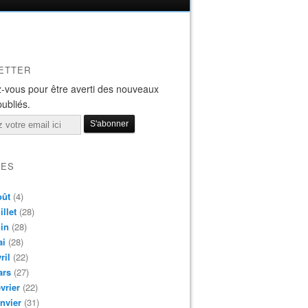
ETTER
-vous pour être averti des nouveaux
publiés.
VES
oût
(4)
illet
(28)
in
(28)
ai
(28)
ril
(22)
ars
(27)
vrier
(22)
nvier
(31)