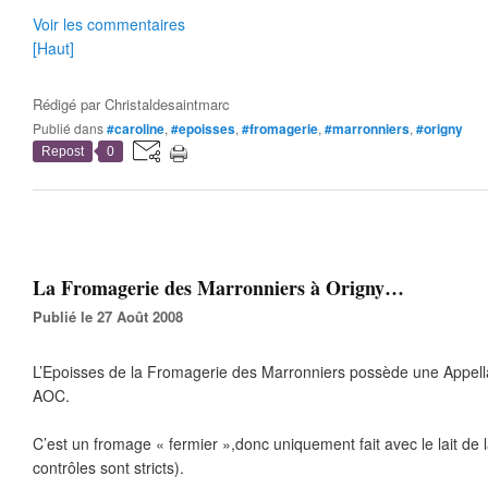
Voir les commentaires
[Haut]
Rédigé par
Christaldesaintmarc
Publié dans
#caroline
,
#epoisses
,
#fromagerie
,
#marronniers
,
#origny
Repost
0
La Fromagerie des Marronniers à Origny…
Publié le 27 Août 2008
L’Epoisses de la Fromagerie des Marronniers possède une Appella
AOC.
C’est un fromage « fermier »,donc uniquement fait avec le lait de 
contrôles sont stricts).