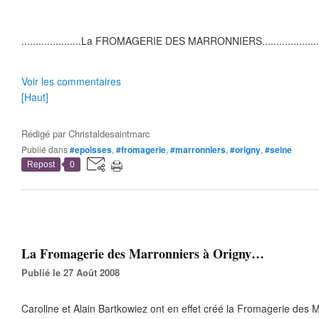
.....................
La FROMAGERIE DES MARRONNIERS..........................
Voir les commentaires
[Haut]
Rédigé par
Christaldesaintmarc
Publié dans
#epoisses
,
#fromagerie
,
#marronniers
,
#origny
,
#seine
Repost
0
La Fromagerie des Marronniers à Origny…
Publié le 27 Août 2008
Caroline et Alain Bartkowiez ont en effet créé la Fromagerie des 