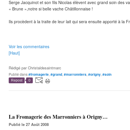
Serge Jacquinot et son fils Nicolas élèvent avec grand soin des v
« Brune »,notre si belle vache Châtillonnaise !
Ils procèdent à la traite de leur lait qui sera ensuite apporté à la
Voir les commentaires
[Haut]
Rédigé par
Christaldesaintmarc
Publié dans
#fromagerie
,
#grand
,
#marronniers
,
#origny
,
#soin
Repost
0
La Fromagerie des Marronniers à Origny…
Publié le 27 Août 2008