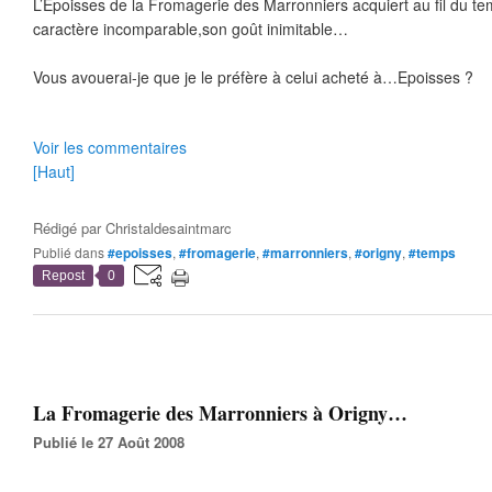
L’Epoisses de la Fromagerie des Marronniers acquiert au fil du te
caractère incomparable,son goût inimitable…
Vous avouerai-je que je le préfère à celui acheté à…Epoisses ?
Voir les commentaires
[Haut]
Rédigé par
Christaldesaintmarc
Publié dans
#epoisses
,
#fromagerie
,
#marronniers
,
#origny
,
#temps
Repost
0
La Fromagerie des Marronniers à Origny…
Publié le 27 Août 2008