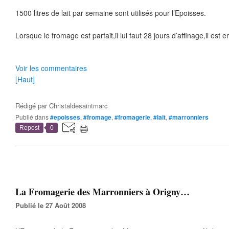
1500 litres de lait par semaine sont utilisés pour l’Epoisses.
Lorsque le fromage est parfait,il lui faut 28 jours d’affinage,il es
Voir les commentaires
[Haut]
Rédigé par
Christaldesaintmarc
Publié dans
#epoisses
,
#fromage
,
#fromagerie
,
#lait
,
#marronniers
Repost
0
La Fromagerie des Marronniers à Origny…
Publié le 27 Août 2008