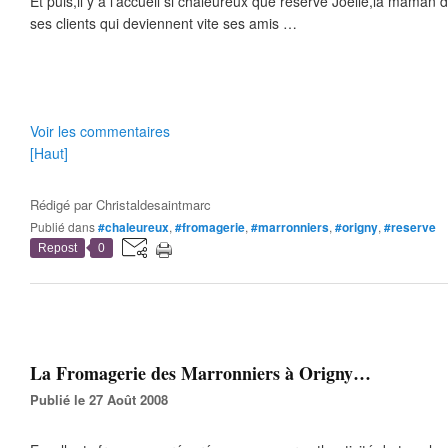
Et puis,il y a l’accueil si chaleureux que réserve Joêlle,la maman 
ses clients qui deviennent vite ses amis …
Voir les commentaires
[Haut]
Rédigé par
Christaldesaintmarc
Publié dans
#chaleureux
,
#fromagerie
,
#marronniers
,
#origny
,
#reserve
Repost
0
La Fromagerie des Marronniers à Origny…
Publié le 27 Août 2008