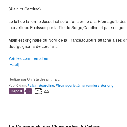
(Alain et Caroline)
Le lait de la ferme Jacquinot sera transformé à la Fromagerie de
merveilleux Epoisses par la fille de Serge,Caroline et par son gen
Alain est originaire du Nord de la France,toujours attaché à ses 
Bourguignon « de cœur »…
Voir les commentaires
[Haut]
Rédigé par
Christaldesaintmarc
Publié dans
#alain
,
#caroline
,
#fromagerie
,
#marronniers
,
#origny
Repost
0
La Fromagerie des Marronniers à Origny…