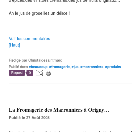
d’épices,des vins,des crémants,des jus de fruits originaux…
Ah le jus de groseilles,un délice !
Voir les commentaires
[Haut]
Rédigé par
Christaldesaintmarc
Publié dans
#beaucoup
,
#fromagerie
,
#jus
,
#marronniers
,
#produits
Repost
0
La Fromagerie des Marronniers à Origny…
Publié le 27 Août 2008