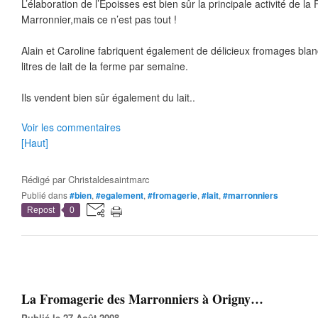
L’élaboration de l’Epoisses est bien sûr la principale activité de l
Marronnier,mais ce n’est pas tout !
Alain et Caroline fabriquent également de délicieux fromages blancs
litres de lait de la ferme par semaine.
Ils vendent bien sûr également du lait..
Voir les commentaires
[Haut]
Rédigé par
Christaldesaintmarc
Publié dans
#bien
,
#egalement
,
#fromagerie
,
#lait
,
#marronniers
Repost
0
La Fromagerie des Marronniers à Origny…
Publié le 27 Août 2008