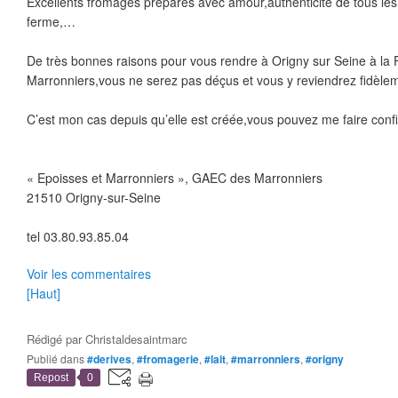
Excellents fromages préparés avec amour,authenticité de tous les p
ferme,…
De très bonnes raisons pour vous rendre à Origny sur Seine à la
Marronniers,vous ne serez pas déçus et vous y reviendrez fidèle
C’est mon cas depuis qu’elle est créée,vous pouvez me faire conf
« Epoisses et Marronniers », GAEC des Marronniers
21510 Origny-sur-Seine
tel 03.80.93.85.04
Voir les commentaires
[Haut]
Rédigé par
Christaldesaintmarc
Publié dans
#derives
,
#fromagerie
,
#lait
,
#marronniers
,
#origny
Repost
0