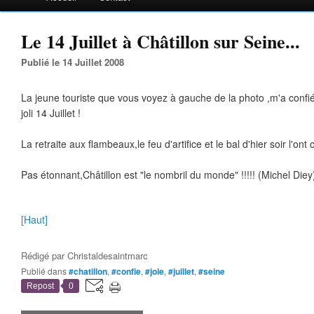
Le 14 Juillet à Châtillon sur Seine...
Publié le 14 Juillet 2008
La jeune touriste que vous voyez à gauche de la photo ,m'a confié 
joli 14 Juillet !
La retraite aux flambeaux,le feu d'artifice et le bal d'hier soir l'ont
Pas étonnant,Châtillon est "le nombril du monde" !!!!! (Michel Diey
[Haut]
Rédigé par
Christaldesaintmarc
Publié dans
#chatillon
,
#confie
,
#joie
,
#juillet
,
#seine
Repost
0