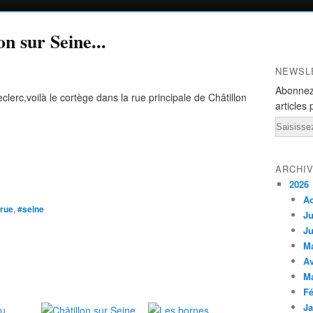
on sur Seine...
NEWSL
Abonnez
lerc,voilà le cortège dans la rue principale de Châtillon
articles 
Email
ARCHI
2026
A
rue
,
#seine
Ju
Ju
M
Av
M
Fé
Ja