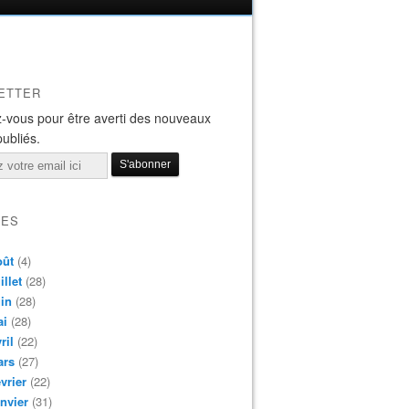
ETTER
-vous pour être averti des nouveaux
publiés.
VES
oût
(4)
illet
(28)
in
(28)
ai
(28)
ril
(22)
ars
(27)
vrier
(22)
nvier
(31)