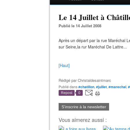
Le 14 Juillet à Châtill
Publié le 14 Juillet 2008
Après un départ par la rue Maréchal Lec
sur Seine,la rur Maréchal De Lattre...
[Haut]
Rédigé par
Christaldesaintmarc
Publié dans
#chatillon
,
#juillet
,
#marechal
,
#
Repost
0
S'inscrire à la newsletter
Vous aimerez aussi :