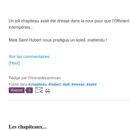
Un joli chapiteau avait été dressé dans la cour pour que l'Officiant 
intempéries...
Mais Saint Hubert nous prodigua un soleil..inattendu !
Voir les commentaires
[Haut]
Rédigé par
Christaldesaintmarc
Publié dans
#chapiteau
,
#hubert
,
#joli
,
#messe
,
#saint
Repost
0
Les chapiteaux...