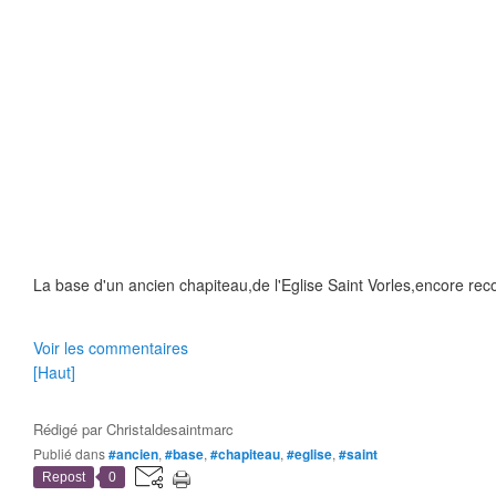
La base d'un ancien chapiteau,de l'Eglise Saint Vorles,encore reco
Voir les commentaires
[Haut]
Rédigé par
Christaldesaintmarc
Publié dans
#ancien
,
#base
,
#chapiteau
,
#eglise
,
#saint
Repost
0