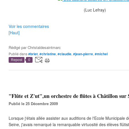
(Luc Lefray)
Voir les commentaires
[Haut]
Rédigé par
Christaldesaintmarc
Publié dans
#briet
,
#christine
,
#claudie
,
#jean-pierre
,
#michel
Repost
0
"Flûte et Z'ut",un orchestre de flûtes à Châtillon sur S
Publié le 25 Décembre 2009
Lorsque j'étais allée assister aux auditions de l'Ecole Municipale 
Seine, j'avais remarqué la remarquable virtuosité des élèves flûtist