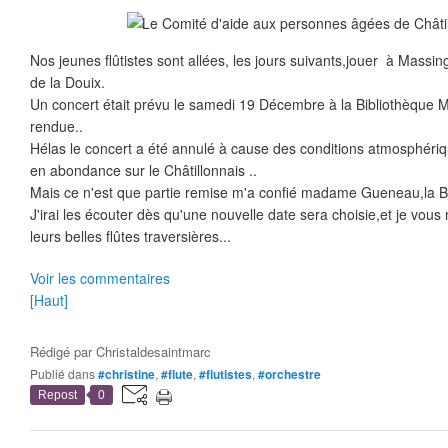
Nos jeunes flûtistes sont allées, les jours suivants,jouer à Massing
de la Douix.
Un concert était prévu le samedi 19 Décembre à la Bibliothèque Mu
rendue..
Hélas le concert a été annulé à cause des conditions atmosphéri
en abondance sur le Châtillonnais ..
Mais ce n'est que partie remise m'a confié madame Gueneau,la Bib
J'irai les écouter dès qu'une nouvelle date sera choisie,et je vous 
leurs belles flûtes traversières...
Voir les commentaires
[Haut]
Rédigé par
Christaldesaintmarc
Publié dans
#christine
,
#flute
,
#flutistes
,
#orchestre
Repost
0