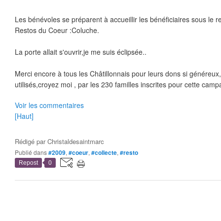
Les bénévoles se préparent à accueillir les bénéficiaires sous le 
Restos du Coeur :Coluche.
La porte allait s'ouvrir,je me suis éclipsée..
Merci encore à tous les Châtillonnais pour leurs dons si généreux,
utilisés,croyez moi , par les 230 familles inscrites pour cette ca
Voir les commentaires
[Haut]
Rédigé par
Christaldesaintmarc
Publié dans
#2009
,
#coeur
,
#collecte
,
#resto
Repost
0