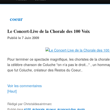
coeur
Le Concert-Live de la Chorale des 100 Voix
Publié le 7 Juin 2009
Pour terminer ce spectacle magnifique, les choristes de la chorale
la célèbre chanson de Coluche "on n'a pas le droit..." , un hom
que fut Coluche, créateur des Restos du Coeur..
Voir les commentaires
[Haut]
Rédigé par
Christaldesaintmarc
Publié dans
#100
,
#chorale
,
#coeur
,
#concert-live
,
#voix