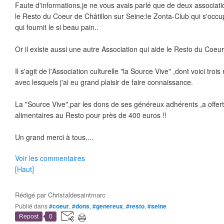
Faute d'informations,je ne vous avais parlé que de deux associati
le Resto du Coeur de Châtillon sur Seine:le Zonta-Club qui s'occ
qui fournit le si beau pain..
Or il existe aussi une autre Association qui aide le Resto du Coeur
Il s'agit de l'Association culturelle "la Source Vive" ,dont voici tr
avec lesquels j'ai eu grand plaisir de faire connaissance.
La "Source Vive",par les dons de ses généreux adhérents ,a offer
alimentaires au Resto pour près de 400 euros !!
Un grand merci à tous....
Voir les commentaires
[Haut]
Rédigé par
Christaldesaintmarc
Publié dans
#coeur
,
#dons
,
#genereux
,
#resto
,
#seine
Repost
0