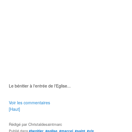
Le bénitier à l'entrée de l'Eglise...
Voir les commentaires
[Haut]
Rédigé par
Christaldesaintmarc
Publié dans
#benitier
,
#eglise
,
#marcel
,
#saint
,
#vix