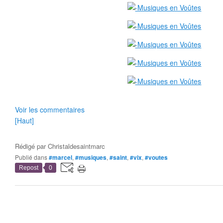
Voir les commentaires
[Haut]
Rédigé par
Christaldesaintmarc
Publié dans
#marcel
,
#musiques
,
#saint
,
#vix
,
#voutes
Repost
0