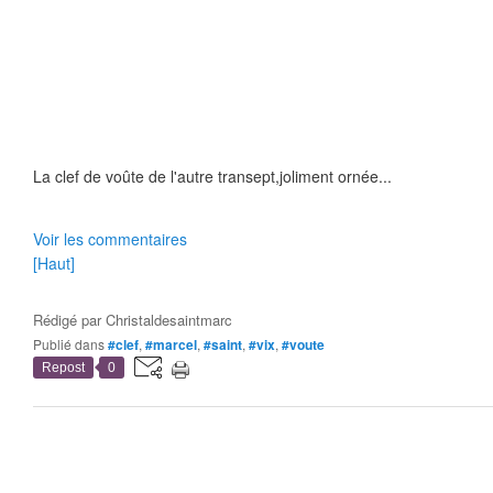
La clef de voûte de l'autre transept,joliment ornée...
Voir les commentaires
[Haut]
Rédigé par
Christaldesaintmarc
Publié dans
#clef
,
#marcel
,
#saint
,
#vix
,
#voute
Repost
0