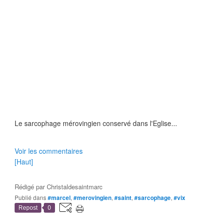
Le sarcophage mérovingien conservé dans l'Eglise...
Voir les commentaires
[Haut]
Rédigé par
Christaldesaintmarc
Publié dans
#marcel
,
#merovingien
,
#saint
,
#sarcophage
,
#vix
Repost
0