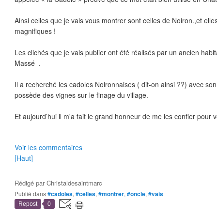
Ainsi celles que je vais vous montrer sont celles de Noiron.,et elle
magnifiques !
Les clichés que je vais publier ont été réalisés par un ancien habi
Massé .
Il a recherché les cadoles Noironnaises ( dit-on ainsi ??) avec son
possède des vignes sur le finage du village.
Et aujourd’hui il m'a fait le grand honneur de me les confier pour 
Voir les commentaires
[Haut]
Rédigé par
Christaldesaintmarc
Publié dans
#cadoles
,
#celles
,
#montrer
,
#oncle
,
#vais
Repost
0