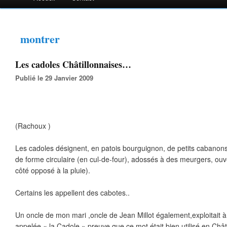
montrer
Les cadoles Châtillonnaises…
Publié le 29 Janvier 2009
(Rachoux )
Les cadoles désignent, en patois bourguignon, de petits cabanons
de forme circulaire (en cul-de-four), adossés à des meurgers, ouvert
côté opposé à la pluie).
Certains les appellent des cabotes..
Un oncle de mon mari ,oncle de Jean Millot également,exploitait
appelée « la Cadole » preuve que ce mot était bien utilisé en Châti