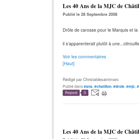
Les 40 Ans de la MJC de Châtill
Publié le 28 Septembre 2008
Drôle de carosse pour le Marquis et la
il s'apparenterait plutôt à une...citrouille
Voir les commentaires
[Haut]
Rédigé par
Christaldesaintmarc
Publié dans
#ans
,
#chatillon
,
#drole
,
#mjc
,
#
Repost
0
Les 40 Ans de la MJC de Châtill