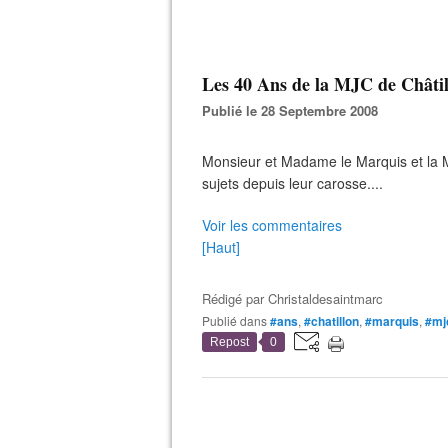
Les 40 Ans de la MJC de Châtill
Publié le 28 Septembre 2008
Monsieur et Madame le Marquis et la 
sujets depuis leur carosse....
Voir les commentaires
[Haut]
Rédigé par
Christaldesaintmarc
Publié dans
#ans
,
#chatillon
,
#marquis
,
#mj
Repost
0