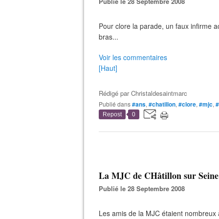
Publié le 28 Septembre 2008
Pour clore la parade, un faux infirme ac
bras...
Voir les commentaires
[Haut]
Rédigé par
Christaldesaintmarc
Publié dans
#ans
,
#chatillon
,
#clore
,
#mjc
,
#
Repost
0
La MJC de CHâtillon sur Seine 
Publié le 28 Septembre 2008
Les amis de la MJC étaient nombreux 