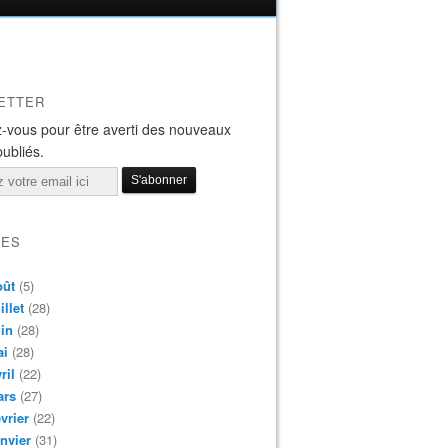
ETTER
-vous pour être averti des nouveaux
publiés.
VES
oût
(5)
illet
(28)
in
(28)
ai
(28)
ril
(22)
ars
(27)
vrier
(22)
nvier
(31)