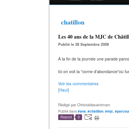
chatillon
Les 40 ans de la MJC de Châtill
Publié le 28 Septembre 2008
A la fin de la journée une parade parco
Ici on voit la "corne d'abondance"où fu
Voir les commentaires
[Haut]
Rédigé par
Christaldesaintmarc
Publié dans
#ans
,
#chatillon
,
#mjc
,
#parcou
Repost
0