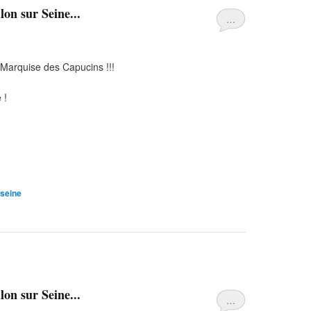
on sur Seine...
…
 Marquise des Capucins !!!
 !
seine
on sur Seine...
…