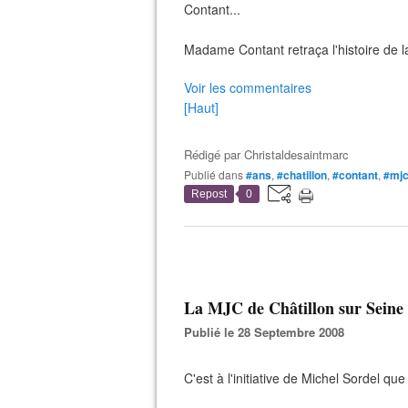
Contant...
Madame Contant retraça l'histoire de l
Voir les commentaires
[Haut]
Rédigé par
Christaldesaintmarc
Publié dans
#ans
,
#chatillon
,
#contant
,
#mj
Repost
0
La MJC de Châtillon sur Seine a
Publié le 28 Septembre 2008
C'est à l'initiative de Michel Sordel qu