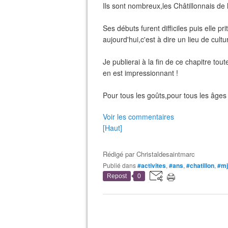
Ils sont nombreux,les Châtillonnais de l
Ses débuts furent difficiles puis elle p
aujourd'hui,c'est à dire un lieu de cultu
Je publierai à la fin de ce chapitre to
en est impressionnant !
Pour tous les goûts,pour tous les âges 
Voir les commentaires
[Haut]
Rédigé par
Christaldesaintmarc
Publié dans
#activites
,
#ans
,
#chatillon
,
#mj
Repost
0