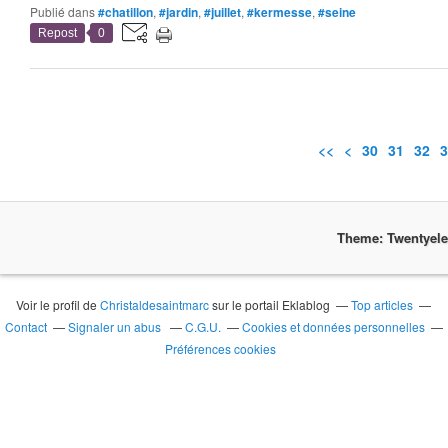
Publié dans
#chatillon
,
#jardin
,
#juillet
,
#kermesse
,
#seine
Repost
0
<<
<
10
20
30
31
32
3
Theme: Twentyel
Voir le profil de
Christaldesaintmarc
sur le portail Eklablog
Top articles
Contact
Signaler un abus
C.G.U.
Cookies et données personnelles
Préférences cookies