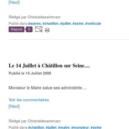
[Haut]
Rédigé par
Christaldesaintmarc
Publié dans
#autres
,
#chatillon
,
#juillet
,
#seine
,
#vehicule
Repost
0
Le 14 Juillet à Châtillon sur Seine....
Publié le 14 Juillet 2008
Monsieur le Maire salue ses administrés ...
Voir les commentaires
[Haut]
Rédigé par
Christaldesaintmarc
Publié dans
#chatillon
,
#juillet
,
#maire
,
#monsieur
,
#seine