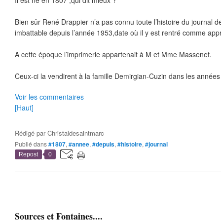
Il est né en 1807 ,qui dit mieux ?
Bien sûr René Drappier n’a pas connu toute l’histoire du journal d
imbattable depuis l’année 1953,date où il y est rentré comme appr
A cette époque l’imprimerie appartenait à M et Mme Massenet.
Ceux-ci la vendirent à la famille Demirgian-Cuzin dans les anné
Voir les commentaires
[Haut]
Rédigé par
Christaldesaintmarc
Publié dans
#1807
,
#annee
,
#depuis
,
#histoire
,
#journal
Repost
0
Sources et Fontaines....