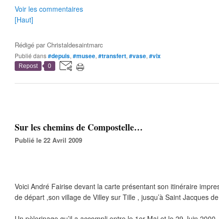
Voir les commentaires
[Haut]
Rédigé par
Christaldesaintmarc
Publié dans
#depuis
,
#musee
,
#transfert
,
#vase
,
#vix
Repost
0
Sur les chemins de Compostelle…
Publié le 22 Avril 2009
Voici André Fairise devant la carte présentant son itinéraire impr
de départ ,son village de Villey sur Tille , jusqu’à Saint Jacques d
Un pèlerinage qu’il a accompli entre le 1er Mai et le 29 Juin 2000.