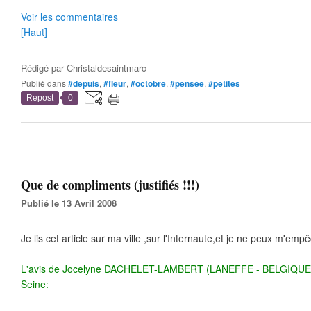
Voir les commentaires
[Haut]
Rédigé par
Christaldesaintmarc
Publié dans
#depuis
,
#fleur
,
#octobre
,
#pensee
,
#petites
Repost
0
Que de compliments (justifiés !!!)
Publié le 13 Avril 2008
Je lis cet article sur ma ville ,sur l'Internaute,et je ne peux m'empê
L'avis de Jocelyne DACHELET-LAMBERT (LANEFFE - BELGIQUE) sur
Seine: