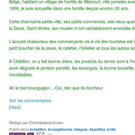
Belge, habitant un village de l'entité de Walcourt, ville jumelée av
1958, je suis accueillie dans une famille depuis environ 20 ans.
Cette charmante petite ville, ses petits commerces, ses vieux quar
la Douix, Saint-Vorles, son musée m'ont véritablement envoûtée d
L'accueil chaleureux des commerçants vis-à-vis des touristes est à
petit boucher de la place, le cafetier, l'hôtelier et tous les autres 
A Châtillon, on y fait bonne chère, les produits du terroir sont à l'
avoir dégusté le jambon persillé, les escargots, la bonne bouteille, 
inoubliables.
Ah le ban bourguigon... Oui, rien que du bonheur.
Voir les commentaires
[Haut]
Rédigé par
Christaldesaintmarc
Publié dans
#chatillon
,
#compliments
,
#depuis
,
#justifies
,
#ville