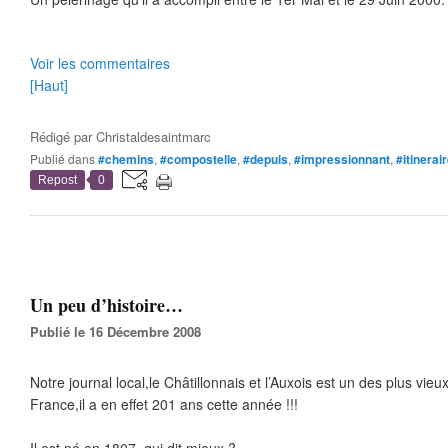
Voir les commentaires
[Haut]
Rédigé par
Christaldesaintmarc
Publié dans
#chemins
,
#compostelle
,
#depuis
,
#impressionnant
,
#itinerai
Repost
0
Un peu d’histoire…
Publié le 16 Décembre 2008
Notre journal local,le Châtillonnais et l’Auxois est un des plus vie
France,il a en effet 201 ans cette année !!!