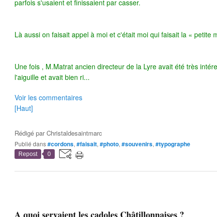
parfois s'usaient et finissaient par casser.
Là aussi on faisait appel à moi et c'était moi qui faisait la « petite 
Une fois , M.Matrat ancien directeur de la Lyre avait été très inté
l'aiguille et avait bien ri...
Voir les commentaires
[Haut]
Rédigé par
Christaldesaintmarc
Publié dans
#cordons
,
#faisait
,
#photo
,
#souvenirs
,
#typographe
Repost
0
A quoi servaient les cadoles Châtillonnaises ?