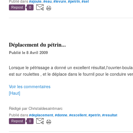
Publié dans
#ajoute
,
#eau
,
#levure
,
#petrin
,
#sel
Repost
0
Déplacement du pétrin...
Publié le 8 Avril 2009
Lorsque le pétrissage a donné un excellent résultat,l'ouvrier-boula
est sur roulettes , et le déplace dans le fournil pour le conduire ve
Voir les commentaires
[Haut]
Rédigé par
Christaldesaintmarc
Publié dans
#deplacement
,
#donne
,
#excellent
,
#petrin
,
#resultat
Repost
0