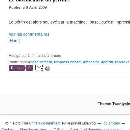
Publié le 8 Avril 2009
Le pétrin est alors soulevé par la machine,il bascule,c'est impress
Voir les commentaires
[Haut]
Rédigé par
Christaldesaintmarc
Publié dans
#basculement
,
#impressionnant
,
#machine
,
#petrin
,
#souleve
Repost
0
Theme: Twentyel
Voir le profil de
Christaldesaintmarc
sur le portail Eklablog
Top articles
Contact
Signaler un abus
C.G.U.
Cookies et données personnelles