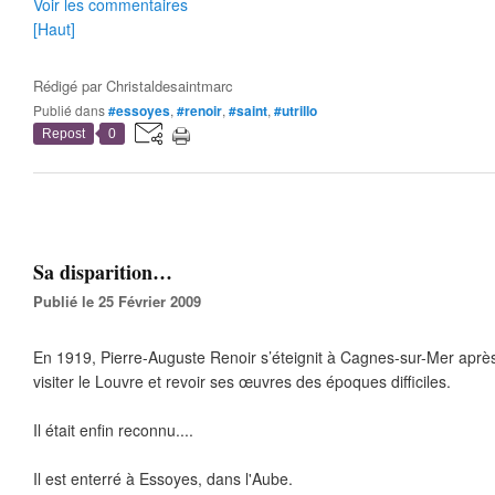
Voir les commentaires
[Haut]
Rédigé par
Christaldesaintmarc
Publié dans
#essoyes
,
#renoir
,
#saint
,
#utrillo
Repost
0
Sa disparition…
Publié le 25 Février 2009
En 1919, Pierre-Auguste Renoir s’éteignit à Cagnes-sur-Mer après
visiter le Louvre et revoir ses œuvres des époques difficiles.
Il était enfin reconnu....
Il est enterré à Essoyes, dans l'Aube.