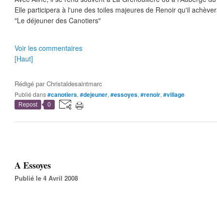
Elle participera à l'une des toiles majeures de Renoir qu'il achève
"Le déjeuner des Canotiers"
Voir les commentaires
[Haut]
Rédigé par
Christaldesaintmarc
Publié dans
#canotiers
,
#dejeuner
,
#essoyes
,
#renoir
,
#village
Repost
0
A Essoyes
Publié le 4 Avril 2008