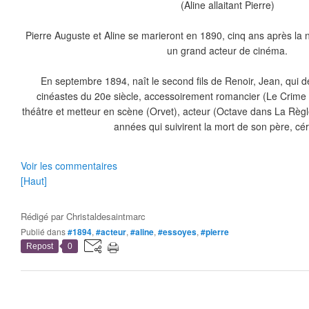
(Aline allaitant Pierre)
Pierre Auguste et Aline se marieront en 1890, cinq ans après la 
un grand acteur de cinéma.
En septembre 1894, naît le second fils de Renoir, Jean, qui d
cinéastes du 20e siècle, accessoirement romancier (Le Crime de
théâtre et metteur en scène (Orvet), acteur (Octave dans La Règ
années qui suivirent la mort de son père, cé
Voir les commentaires
[Haut]
Rédigé par
Christaldesaintmarc
Publié dans
#1894
,
#acteur
,
#aline
,
#essoyes
,
#pierre
Repost
0