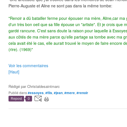
Pierre-Auguste et Aline ne sont pas dans la même tombe:
"Renoir a dû batailler ferme pour épouser ma mère, Aline,car ma
d'un très bon oeil que sa fille épouse un "artiste". Et je crois que 
gardé rancune. C'est sans doute la raison pour laquelle à Essoye
aux côtés de ma mère parce qu'elle partage sa tombe avec ma gr
cela avait été le cas, elle aurait trouvé le moyen de faire encore
(rire). (1969)"
Voir les commentaires
[Haut]
Rédigé par
Christaldesaintmarc
Publié dans
#essoyes
,
#fils
,
#jean
,
#mere
,
#renoir
Repost
0