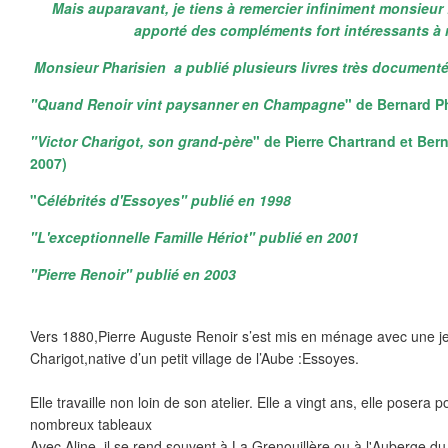
Mais auparavant, je tiens à remercier infiniment monsieur
apporté des compléments fort intéressants à 
Monsieur Pharisien a publié plusieurs livres très documentés
"Quand Renoir vint paysanner en Champagne
" de Bernard P
"Victor Charigot, son grand-père
" de Pierre Chartrand et Ber
2007)
"C
élébrités d'Essoyes" publié en 1998
"L'exceptionnelle Famille Hériot" publié en 2001
"Pierre Renoir" publié en 2003
Vers 1880,Pierre Auguste Renoir s’est mis en ménage avec une j
Charigot,native d’un petit village de l’Aube :Essoyes.
Elle travaille non loin de son atelier. Elle a vingt ans, elle posera p
nombreux tableaux
Avec Aline, il se rend souvent à La Grenouillère ou à l'Auberge d