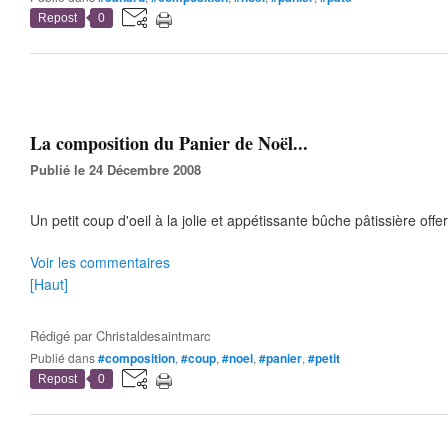
Repost
0
La composition du Panier de Noël...
Publié le 24 Décembre 2008
Un petit coup d'oeil à la jolie et appétissante bûche pâtissière offe
Voir les commentaires
[Haut]
Rédigé par
Christaldesaintmarc
Publié dans
#composition
,
#coup
,
#noel
,
#panier
,
#petit
Repost
0