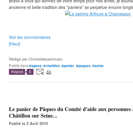
Bravo à vous qui donnez de votre temps pour nos aînés, je souhai
ancienne et belle tradition des "paniers" se perpétue encore long
Voir les commentaires
[Haut]
Rédigé par
Christaldesaintmarc
Publié dans
#agees
,
#chatillon
,
#panier
,
#paques
,
#seine
Repost
0
Le panier de Pâques du Comité d'aide aux personnes 
Châtillon sur Seine...
Publié le 2 Avril 2010