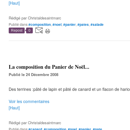
[Haut]
Rédigé par
Christaldesaintmarc
Publié dans
#composition
,
#noel
,
#panier
,
#pates
,
#salade
Repost
0
La composition du Panier de Noël...
Publié le 24 Décembre 2008
Des terrines :pâté de lapin et pâté de canard et un flacon de harico
Voir les commentaires
[Haut]
Rédigé par
Christaldesaintmarc
Publié dans
#canard
,
#composition
,
#noel
,
#panier
,
#pate