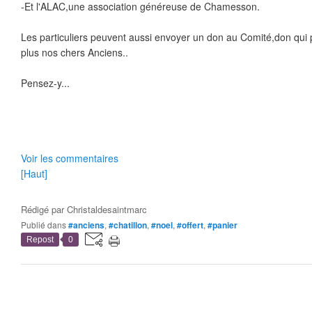
-Et l'ALAC,une association généreuse de Chamesson.
Les particuliers peuvent aussi envoyer un don au Comité,don qui 
plus nos chers Anciens..
Pensez-y...
Voir les commentaires
[Haut]
Rédigé par
Christaldesaintmarc
Publié dans
#anciens
,
#chatillon
,
#noel
,
#offert
,
#panier
Repost
0