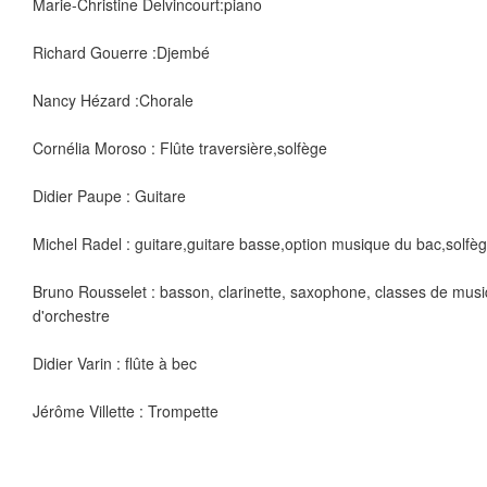
Marie-Christine Delvincourt:piano
Richard Gouerre :Djembé
Nancy Hézard :Chorale
Cornélia Moroso : Flûte traversière,solfège
Didier Paupe : Guitare
Michel Radel : guitare,guitare basse,option musique du bac,solfè
Bruno Rousselet : basson, clarinette, saxophone, classes de mus
d'orchestre
Didier Varin : flûte à bec
Jérôme Villette : Trompette