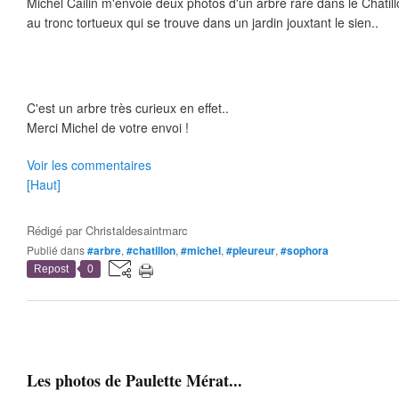
Michel Cailin m'envoie deux photos d'un arbre rare dans le Châtil
au tronc tortueux qui se trouve dans un jardin jouxtant le sien..
C'est un arbre très curieux en effet..
Merci Michel de votre envoi !
Voir les commentaires
[Haut]
Rédigé par
Christaldesaintmarc
Publié dans
#arbre
,
#chatillon
,
#michel
,
#pleureur
,
#sophora
Repost
0
Les photos de Paulette Mérat...