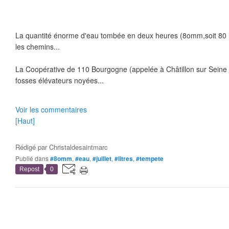
La quantité énorme d'eau tombée en deux heures (8omm,soit 80 l
les chemins...
La Coopérative de 110 Bourgogne (appelée à Châtillon sur Seine "l
fosses élévateurs noyées...
Voir les commentaires
[Haut]
Rédigé par
Christaldesaintmarc
Publié dans
#8omm
,
#eau
,
#juillet
,
#litres
,
#tempete
Repost
0