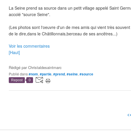
La Seine prend sa source dans un petit village appelé Saint Ger
accolé "source Seine".
(Les photos sont l'oeuvre d'un de mes amis qui vient très souvent 
de le dire,dans le Châtillonnais,berceau de ses ancêtres...)
Voir les commentaires
[Haut]
Rédigé par
Christaldesaintmarc
Publié dans
#nom
,
#partie
,
#prend
,
#seine
,
#source
Repost
0
<