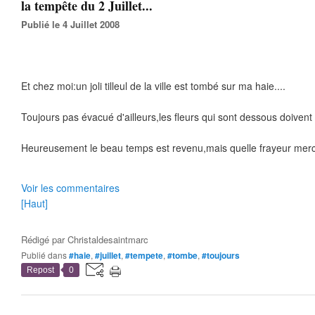
la tempête du 2 Juillet...
Publié le 4 Juillet 2008
Et chez moi:un joli tilleul de la ville est tombé sur ma haie....
Toujours pas évacué d'ailleurs,les fleurs qui sont dessous doivent ê
Heureusement le beau temps est revenu,mais quelle frayeur mercr
Voir les commentaires
[Haut]
Rédigé par
Christaldesaintmarc
Publié dans
#haie
,
#juillet
,
#tempete
,
#tombe
,
#toujours
Repost
0