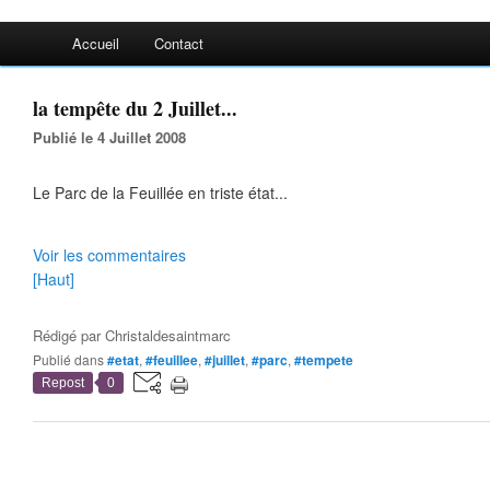
Accueil
Contact
la tempête du 2 Juillet...
Publié le 4 Juillet 2008
Le Parc de la Feuillée en triste état...
Voir les commentaires
[Haut]
Rédigé par
Christaldesaintmarc
Publié dans
#etat
,
#feuillee
,
#juillet
,
#parc
,
#tempete
Repost
0