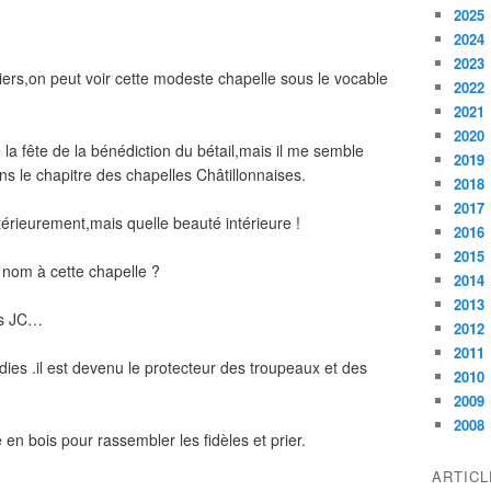
2025
2024
2023
rs,on peut voir cette modeste chapelle sous le vocable
2022
2021
2020
e la fête de la bénédiction du bétail,mais il me semble
2019
ns le chapitre des chapelles Châtillonnaises.
2018
2017
érieurement,mais quelle beauté intérieure !
2016
2015
 nom à cette chapelle ?
2014
2013
ès JC…
2012
2011
adies .il est devenu le protecteur des troupeaux et des
2010
2009
2008
 en bois pour rassembler les fidèles et prier.
ARTIC