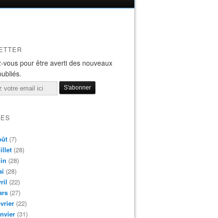
ETTER
-vous pour être averti des nouveaux
publiés.
VES
oût
(7)
illet
(28)
in
(28)
ai
(28)
ril
(22)
ars
(27)
vrier
(22)
nvier
(31)