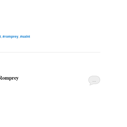
t
,
#romprey
,
#saint
 Romprey
…