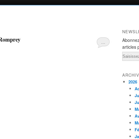
NEWSL
 Romprey
Abonnez
…
articles 
Email
ARCHI
2026
A
Ju
Ju
M
Av
M
Fé
Ja