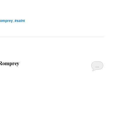
romprey
,
#saint
 Romprey
…