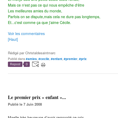
Mais ce n'est pas ce qui nous empêche d'être
Les meilleures amies du monde,
Parfois on se dispute,mais cela ne dure pas longtemps,
Et...c'est comme ça que j'aime Cécile.
Voir les commentaires
[Haut]
Rédigé par
Christaldesaintmarc
Publié dans
#amies
,
#cecile
,
#enfant
,
#premier
,
#prix
Repost
0
Le premier prix » enfant »...
Publié le 7 Juin 2008
Maelle très heureuse d’avoir remporté ce prix..