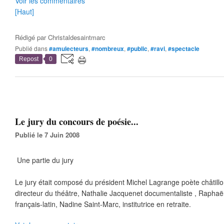
Voir les commentaires
[Haut]
Rédigé par
Christaldesaintmarc
Publié dans
#amulecteurs
,
#nombreux
,
#public
,
#ravi
,
#spectacle
Repost
0
Le jury du concours de poésie...
Publié le 7 Juin 2008
Une partie du jury
Le jury était composé du président Michel Lagrange poète châtill
directeur du théâtre, Nathalie Jacquenet documentaliste , Raphaë
français-latin, Nadine Saint-Marc, institutrice en retraite.