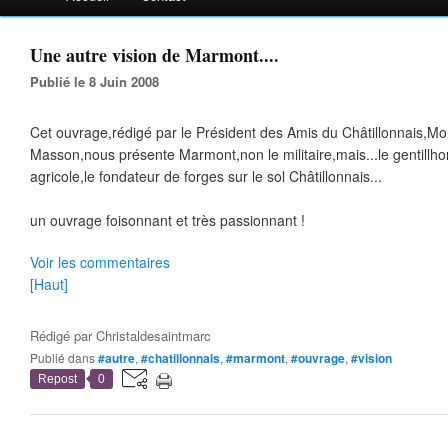
Une autre vision de Marmont....
Publié le 8 Juin 2008
Cet ouvrage,rédigé par le Président des Amis du Châtillonnais,M
Masson,nous présente Marmont,non le militaire,mais...le gentillho
agricole,le fondateur de forges sur le sol Châtillonnais...
un ouvrage foisonnant et très passionnant !
Voir les commentaires
[Haut]
Rédigé par
Christaldesaintmarc
Publié dans
#autre
,
#chatillonnais
,
#marmont
,
#ouvrage
,
#vision
Repost
0