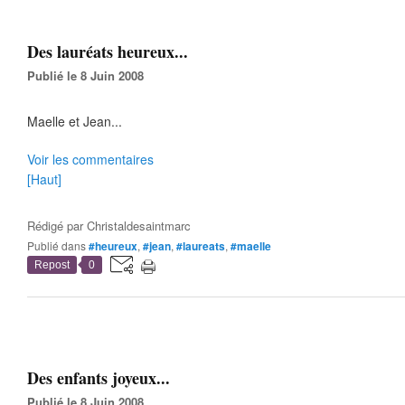
Des lauréats heureux...
Publié le 8 Juin 2008
Maelle et Jean...
Voir les commentaires
[Haut]
Rédigé par
Christaldesaintmarc
Publié dans
#heureux
,
#jean
,
#laureats
,
#maelle
Repost
0
Des enfants joyeux...
Publié le 8 Juin 2008