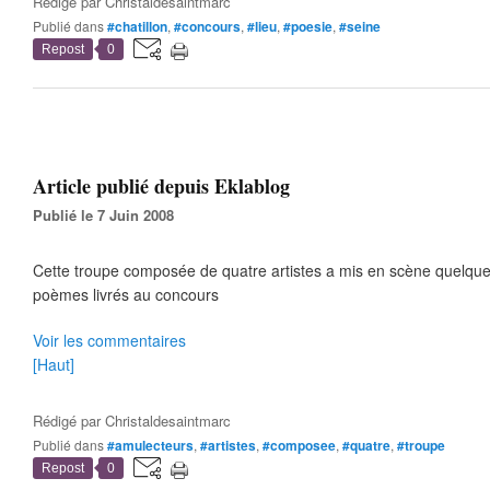
Rédigé par
Christaldesaintmarc
Publié dans
#chatillon
,
#concours
,
#lieu
,
#poesie
,
#seine
Repost
0
Article publié depuis Eklablog
Publié le 7 Juin 2008
Cette troupe composée de quatre artistes a mis en scène quelque
poèmes livrés au concours
Voir les commentaires
[Haut]
Rédigé par
Christaldesaintmarc
Publié dans
#amulecteurs
,
#artistes
,
#composee
,
#quatre
,
#troupe
Repost
0