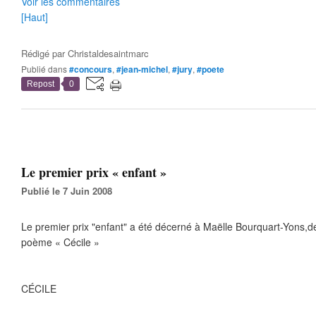
Voir les commentaires
[Haut]
Rédigé par
Christaldesaintmarc
Publié dans
#concours
,
#jean-michel
,
#jury
,
#poete
Repost
0
Le premier prix « enfant »
Publié le 7 Juin 2008
Le premier prix "enfant" a été décerné à Maëlle Bourquart-Yons,
poème « Cécile »
CÉCILE