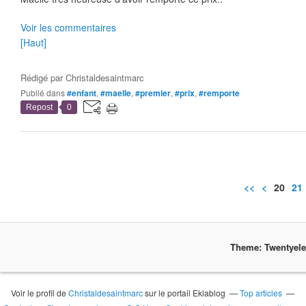
Voir les commentaires
[Haut]
Rédigé par
Christaldesaintmarc
Publié dans
#enfant
,
#maelle
,
#premier
,
#prix
,
#remporte
Repost
0
<<
<
10
20
21
Theme: Twentyel
Voir le profil de
Christaldesaintmarc
sur le portail Eklablog
Top articles