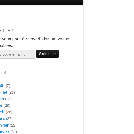
ETTER
-vous pour être averti des nouveaux
publiés.
VES
oût
(7)
illet
(28)
in
(28)
ai
(28)
ril
(22)
ars
(27)
vrier
(22)
nvier
(31)