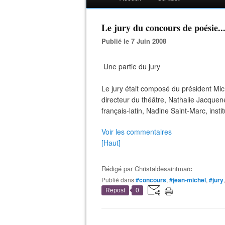
Le jury du concours de poésie..
Publié le 7 Juin 2008
Une partie du jury
Le jury était composé du président Mi
directeur du théâtre, Nathalie Jacque
français-latin, Nadine Saint-Marc, instit
Voir les commentaires
[Haut]
Rédigé par
Christaldesaintmarc
Publié dans
#concours
,
#jean-michel
,
#jury
Repost
0