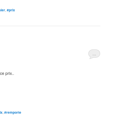
ier
,
#prix
…
e prix..
ix
,
#remporte