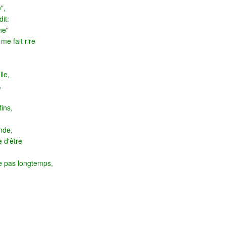
",
it:
ne"
me fait rire
lle,
,
fins,
onde,
 d'être
re pas longtemps,