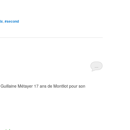
ix
,
#second
…
 Guillaine Métayer 17 ans de Montliot pour son