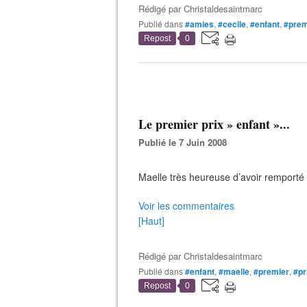
Rédigé par
Christaldesaintmarc
Publié dans
#amies
,
#cecile
,
#enfant
,
#prem
Repost
0
Le premier prix » enfant »...
Publié le 7 Juin 2008
Maelle très heureuse d’avoir remporté c
Voir les commentaires
[Haut]
Rédigé par
Christaldesaintmarc
Publié dans
#enfant
,
#maelle
,
#premier
,
#pr
Repost
0