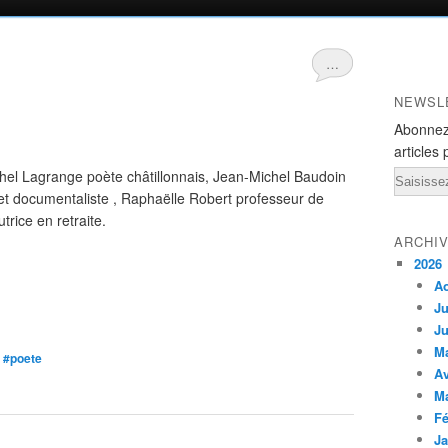
.
…
NEWSL
Abonnez
articles 
chel Lagrange poète châtillonnais, Jean-Michel Baudoin
Email
net documentaliste , Raphaëlle Robert professeur de
utrice en retraite.
ARCHI
2026
A
Ju
Ju
M
,
#poete
Av
M
Fé
Ja