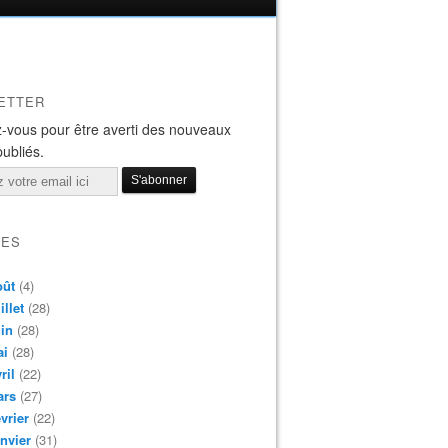
ETTER
-vous pour être averti des nouveaux
publiés.
VES
oût
(4)
illet
(28)
in
(28)
ai
(28)
ril
(22)
ars
(27)
vrier
(22)
nvier
(31)