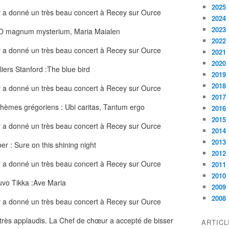
2025
2024
2023
m, O magnum mysterium, Maria Maialen
2022
2021
2020
liers Stanford :The blue bird
2019
2018
2017
thèmes grégoriens : Ubi caritas, Tantum ergo
2016
2015
2014
2013
r : Sure on this shining night
2012
2011
2010
vo Tikka :Ave Maria
2009
2008
 très applaudis. La Chef de chœur a accepté de bisser
ARTIC