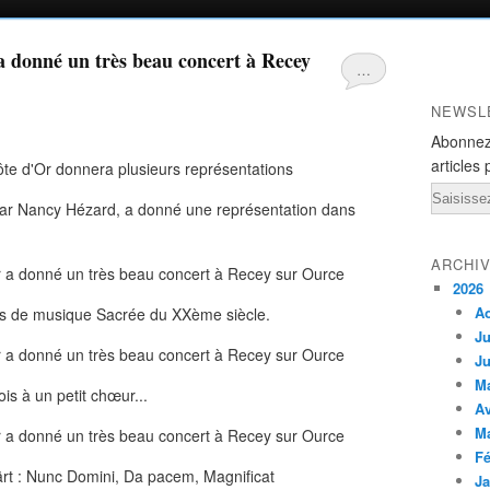
 donné un très beau concert à Recey
…
NEWSL
Abonnez
articles 
Email
par Nancy Hézard, a donné une représentation dans
ARCHI
2026
A
res de musique Sacrée du XXème siècle.
Ju
Ju
M
is à un petit chœur...
Av
M
Fé
ärt : Nunc Domini, Da pacem, Magnificat
Ja