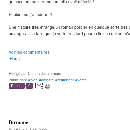
grimace en me le remettant,elle avait détesté !
Et bien moi j'ai adoré !!!
Une histoire très étrange,un roman policier en quelque sorte,très d
ouvrages...Il a fallu que je veille très tard pour le finir,ce qui ne m
Voir les commentaires
[Haut]
Rédigé par
Christaldesaintmarc
Publié dans
#bien
,
#deteste
,
#remettant
,
#veme
Repost
0
Birmane
Publié le 6 Avril 2008