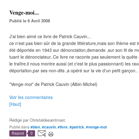
Venge-moi...
Publié le 6 Avril 2008
J'ai bien aimé ce livre de Patrick Cauvin...
ce n'est pas bien sûr de la grande littérature,mais son thème est
été déportée en 1943 sur dénonciation,demande ,sur son lit de mor
tuant le dénonciateur..Ce livre ne raconte pas seulement la quête
le traître,il nous montre aussi (et c'est le plus passionnant) les ra
déportation,par ses non-dits ,a opéré sur la vie d'un petit garçon..
"Venge-moi" de Patrick Cauvin (Albin-Michel)
Voir les commentaires
[Haut]
Rédigé par
Christaldesaintmarc
Publié dans
#bien
,
#cauvin
,
#livre
,
#patrick
,
#venge-moi
Repost
0