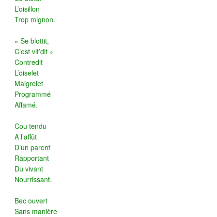
L’oisillon
Trop mignon.
« Se blottit,
C’est vit’dit »
Contredit
L’oiselet
Maigrelet
Programmé
Affamé.
Cou tendu
A l’affût
D’un parent
Rapportant
Du vivant
Nourrissant.
Bec ouvert
Sans manière