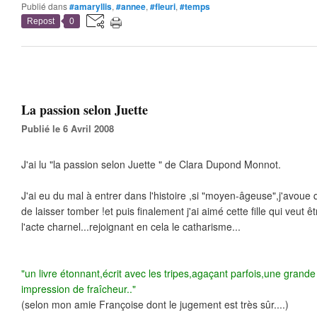
Publié dans
#amaryllis
,
#annee
,
#fleuri
,
#temps
Repost
0
La passion selon Juette
Publié le 6 Avril 2008
J'ai lu "la passion selon Juette " de Clara Dupond Monnot.
J'ai eu du mal à entrer dans l'histoire ,si "moyen-âgeuse",j'avoue
de laisser tomber !et puis finalement j'ai aimé cette fille qui veut 
l'acte charnel...rejoignant en cela le catharisme...
"un livre étonnant,écrit avec les tripes,agaçant parfois,une gran
impression de fraîcheur.."
(selon mon amie Françoise dont le jugement est très sûr....)