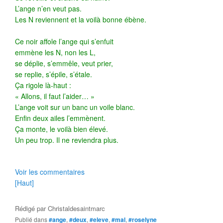
L’ange n’en veut pas.
Les N reviennent et la voilà bonne ébène.
Ce noir affole l’ange qui s’enfuit
emmène les N, non les L,
se déplie, s’emmêle, veut prier,
se replie, s’épile, s’étale.
Ça rigole là-haut :
« Allons, il faut l’aider… »
L’ange voit sur un banc un voile blanc.
Enfin deux ailes l’emmènent.
Ça monte, le voilà bien élevé.
Un peu trop. Il ne reviendra plus.
Voir les commentaires
[Haut]
Rédigé par
Christaldesaintmarc
Publié dans
#ange
,
#deux
,
#eleve
,
#mal
,
#roselyne