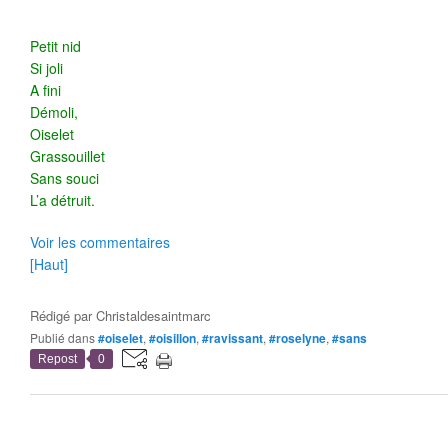
Petit nid
Si joli
A fini
Démoli,
Oiselet
Grassouillet
Sans souci
L’a détruit.
Voir les commentaires
[Haut]
Rédigé par
Christaldesaintmarc
Publié dans
#oiselet
,
#oisillon
,
#ravissant
,
#roselyne
,
#sans
Repost
0