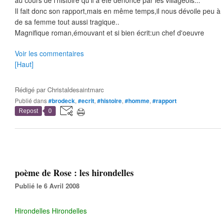
au cours de l'histoire qu'il a été dénoncé par les villageois...
Il fait donc son rapport,mais en même temps,il nous dévoile peu à 
de sa femme tout aussi tragique..
Magnifique roman,émouvant et si bien écrit:un chef d'oeuvre
Voir les commentaires
[Haut]
Rédigé par
Christaldesaintmarc
Publié dans
#brodeck
,
#ecrit
,
#histoire
,
#homme
,
#rapport
Repost
0
poème de Rose : les hirondelles
Publié le 6 Avril 2008
Hirondelles Hirondelles