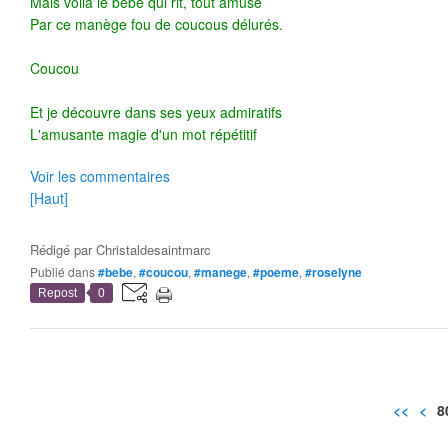
Mais voilà le bébé qui rit, tout amusé
Par ce manège fou de coucous délurés.
Coucou
Et je découvre dans ses yeux admiratifs
L'amusante magie d'un mot répétitif
Voir les commentaires
[Haut]
Rédigé par
Christaldesaintmarc
Publié dans
#bebe
,
#coucou
,
#manege
,
#poeme
,
#roselyne
Repost
0
<<
<
8