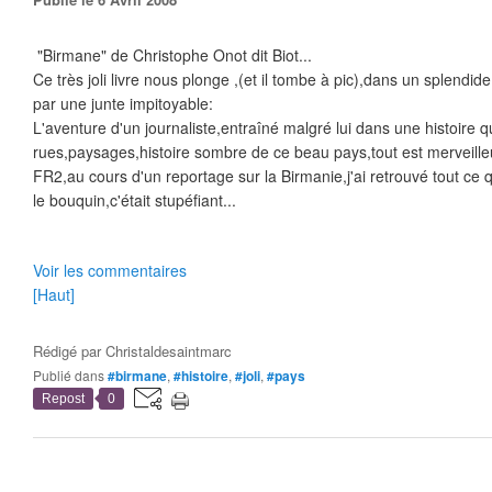
"Birmane" de Christophe Onot dit Biot...
Ce très joli livre nous plonge ,(et il tombe à pic),dans un splendi
par une junte impitoyable:
L'aventure d'un journaliste,entraîné malgré lui dans une histoire 
rues,paysages,histoire sombre de ce beau pays,tout est merveille
FR2,au cours d'un reportage sur la Birmanie,j'ai retrouvé tout ce q
le bouquin,c'était stupéfiant...
Voir les commentaires
[Haut]
Rédigé par
Christaldesaintmarc
Publié dans
#birmane
,
#histoire
,
#joli
,
#pays
Repost
0