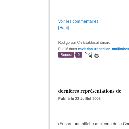
Voir les commentaires
[Haut]
Rédigé par
Christaldesaintmarc
Publié dans
#aviation
,
#chatillon
,
#militaire
Repost
0
dernières représentations de
Publié le 22 Juillet 2008
(Encore une affiche ancienne de la C