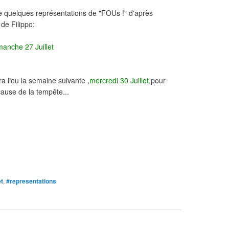
quelques représentations de "FOUs !" d'après
e Filippo:
manche 27 Juillet
a lieu la semaine suivante ,
mercredi 30 Juillet
,pour
cause de la tempête...
et
,
#representations