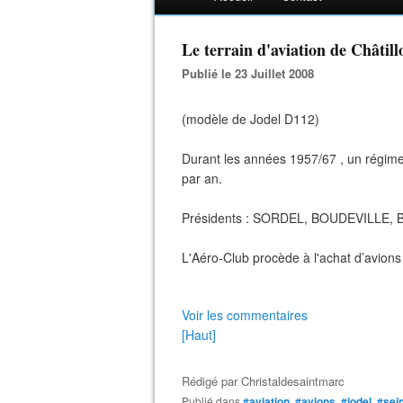
Le terrain d'aviation de Châtill
Publié le 23 Juillet 2008
(modèle de Jodel D112)
Durant les années 1957/67 , un régime 
par an.
Présidents : SORDEL, BOUDEVILLE,
L'Aéro-Club procède à l'achat d’avio
Voir les commentaires
[Haut]
Rédigé par
Christaldesaintmarc
Publié dans
#aviation
,
#avions
,
#jodel
,
#sei