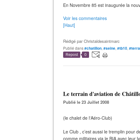
En Novembre 85 est inaugurée la nouve
Voir les commentaires
[Haut]
Rédigé par
Christaldesaintmarc
Publié dans
#chatillon
,
#seine
,
#tb10
,
#terra
Repost
0
Le terrain d'aviation de Châtill
Publié le 23 Juillet 2008
(le chalet de l'Aéro-Club)
Le Club , c’est aussi le tremplin pour 
comme militaires via le BIA avec leur l