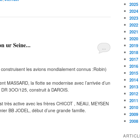
2025
2024
2023
2022
2021
2020
on ur Seine...
2019
…
2018
2017
2016
e construisent les avions mondialement connus :Robin)
2015
2014
ent MASSARD, la flotte se modernise avec l’arrivée d’un
2013
DR 3OO/125, construit à DAROIS.
2012
2011
est très active avec les frères CHICOT , NEAU, MEYSEN
2010
ier BB JODEL, début d’une grande famille.
2009
2008
ARTIC