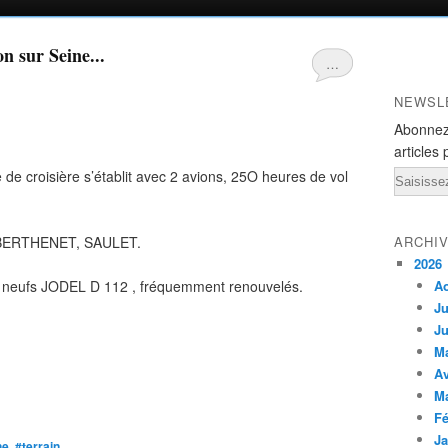
on sur Seine...
…
NEWSL
Abonnez
articles 
de croisière s’établit avec 2 avions, 25O heures de vol
Email
 BERTHENET, SAULET.
ARCHI
2026
ns neufs JODEL D 112 , fréquemment renouvelés.
A
Ju
Ju
M
Av
M
Fé
Ja
ne
,
#terrain