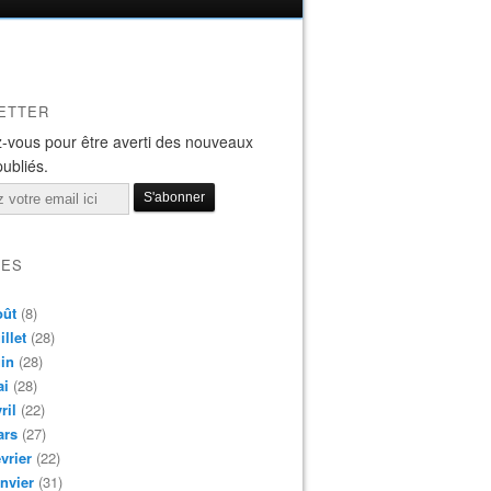
ETTER
-vous pour être averti des nouveaux
publiés.
VES
oût
(8)
illet
(28)
in
(28)
ai
(28)
ril
(22)
ars
(27)
vrier
(22)
nvier
(31)