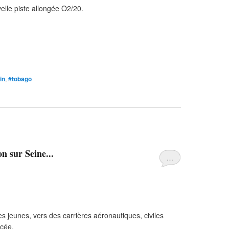
lle piste allongée O2/20.
in
,
#tobago
on sur Seine...
…
des jeunes, vers des carrières aéronautiques, civiles
ycée.