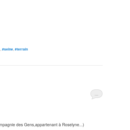
s
,
#seine
,
#terrain
…
ompagnie des Gens,appartenant à Roselyne...)