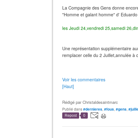
La Compagnie des Gens donne encore 
"Homme et galant homme" d' Eduardo d
les Jeudi 24,vendredi 25,samedi 26,di
Une représentation supplémentaire aur
remplacer celle du 2 Juillet,annulée à 
Voir les commentaires
[Haut]
Rédigé par
Christaldesaintmarc
Publié dans
#dernieres
,
#fous
,
#gens
,
#juill
Repost
0