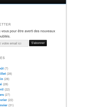
ETTER
-vous pour être averti des nouveaux
publiés.
VES
oût
(7)
illet
(28)
in
(28)
ai
(28)
ril
(22)
ars
(27)
vrier
(22)
nvier
(31)