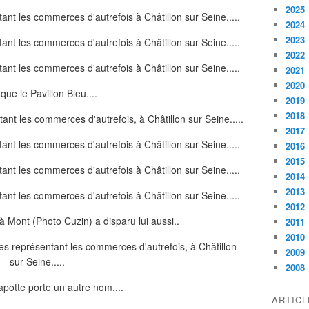
2025
2024
2023
2022
2021
2020
 que le Pavillon Bleu....
2019
2018
2017
2016
2015
2014
2013
2012
à Mont (Photo Cuzin) a disparu lui aussi..
2011
2010
2009
2008
potte porte un autre nom....
ARTIC