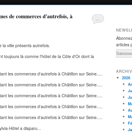
nnes de commerces d'autrefois, à
…
NEWSL
Abonnez
articles 
 la ville présents autrefois.
Email
nt toujours là comme l'hôtel de la Côte d'Or dont la
ARCHI
2026
A
Ju
Ju
M
Av
M
Fé
lvia-Hôtel a disparu...
Ja