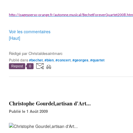
http://pagesperso-orange.fr/automne.musical/BechetForeverQuartet2008.htm
Voir les commentaires
[Haut]
Rédigé par
Christaldesaintmarc
Publié dans
#bechet
,
#bien
,
#concert
,
#georges
,
#quartet
Repost
0
Christophe Gourdel,artisan d'Art...
Publié le 1 Août 2009