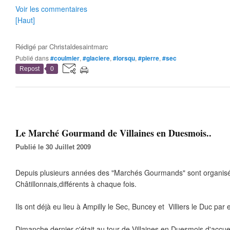
Voir les commentaires
[Haut]
Rédigé par
Christaldesaintmarc
Publié dans
#coulmier
,
#glaciere
,
#lorsqu
,
#pierre
,
#sec
Repost
0
Le Marché Gourmand de Villaines en Duesmois..
Publié le 30 Juillet 2009
Depuis plusieurs années des "Marchés Gourmands" sont organisé
Châtillonnais,différents à chaque fois.
Ils ont déjà eu lieu à Ampilly le Sec, Buncey et Villiers le Duc par
Dimanche dernier c'était au tour de Villaines en Duesmois d'accuei