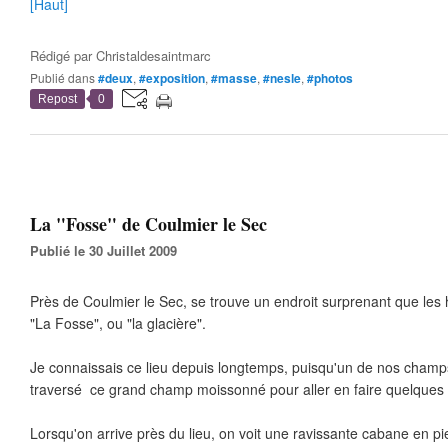
[Haut]
Rédigé par
Christaldesaintmarc
Publié dans
#deux
,
#exposition
,
#masse
,
#nesle
,
#photos
Repost
0
La "Fosse" de Coulmier le Sec
Publié le 30 Juillet 2009
Près de Coulmier le Sec, se trouve un endroit surprenant que les h
"La Fosse", ou "la glacière".
Je connaissais ce lieu depuis longtemps, puisqu'un de nos champs l
traversé ce grand champ moissonné pour aller en faire quelques
Lorsqu'on arrive près du lieu, on voit une ravissante cabane en pi